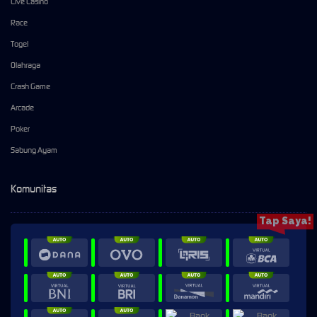
Live Casino
Race
Togel
Olahraga
Crash Game
Arcade
Poker
Sabung Ayam
Komunitas
Tap Saya!