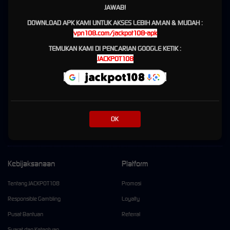
JAWAB!
Untuk menghadirkan pengalaman bermain tingkat tinggi, kami juga bekerja sama secara
DOWNLOAD APK KAMI UNTUK AKSES LEBIH AMAN & MUDAH :
resmi dengan provider ternama slot88 guna menyajikan permainan
slot gampang menang
vpn108.com/jackpot108-apk
dengan persentase winrate mencapai 99.8%. Jadi jangan ragu lagi, segera bergabung
bersama JACKPOT108 dan raih kesempatan memenangkan hadiah jackpot bernilai
TEMUKAN KAMI DI PENCARIAN GOOGLE KETIK :
ratusan juta hingga miliaran rupiah setiap hari. Kami selalu berkomitmen memberikan
JACKPOT108
deretan keuntungan melimpah melalui berbagai tawaran promo bonus terbaik, seperti
bonus deposit harian, bonus cashback mingguan, bonus komisi rollingan, hingga bonus
loyalty point yang sangat menguntungkan bagi para pemain. Situs slot JACKPOT108 dapat
anda akses dengan sangat mudah dan praktis kapan saja cukup dengan mengetik kata
kunci
JACKPOT108
di pencarian Google lewat perangkat smartphone, tablet, maupun
komputer anda.
OK
Kebijaksanaan
Platform
Tentang JACKPOT108
Promosi
Responsible Gambling
Loyalty
Pusat Bantuan
Referral
Syarat dan Ketentuan