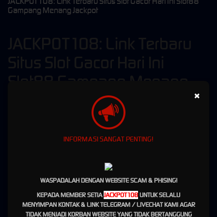
JACKPOT108: Link Terbaru Situs Slot Gacor Hari Ini Slot88
Gampang Menang Jackpot
JACKPOT108: Link Terbaru
Situs Slot Gacor Hari Ini
Slot88 Gampang Menang
×
Jackpot
Selamat datang di situs slot online resmi penyedia link terbaru
slot gacor
hari ini bersama
JACKPOT108 yang merupakan agen terpercaya di indonesia dengan pilihan permainan
INFORMASI SANGAT PENTING!
terlengkap dan paling gampang menang jackpot. Bersama JACKPOT108 anda dapat
mewujudkan impian menjadi jutawan dalam waktu singkat hanya dengan memainkan
deretan permainan slot gacor pilihan terfavorit. Didukung dengan fasilitas pelayanan
profesional, serta transaksi bank dan e-wallet 24 jam online tanpa hambatan. JACKPOT108
telah terbukti sebagai link situs slot88 resmi yang konsisten memberikan sensasi
WASPADALAH DENGAN WEBSITE SCAM & PHISING!
kemenangan jackpot maxwin hingga ke tingkat maksimal, lengkap dengan ketersediaan
KEPADA MEMBER SETIA
JACKPOT108
UNTUK SELALU
fitur VIP paling mutakhir untuk memanjakan seluruh member setianya, serta telah
MENYIMPAN KONTAK & LINK TELEGRAM / LIVECHAT KAMI AGAR
mengantongi lisensi resmi dari PAGCOR sebagai rekomendasi situs
slot
online terupdate
TIDAK MENJADI KORBAN WEBSITE YANG TIDAK BERTANGGUNG
dan paling canggih saat ini.