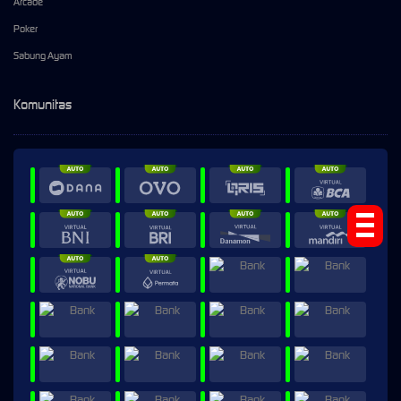
Arcade
Poker
Sabung Ayam
Komunitas