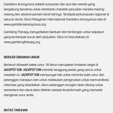
Gamblers Anonymous adalah kumpulan dari pria dan wanita yang
bergabung bersama untuk membantu masalah perjudian mereka masing-
masing dan sesama pemain berat lainnya. Terdapat perkumpulan regional di
seluruh dunia. Situs Pelayanan internasional Gamblers Anonymous ada di:
www.gamblersanonymous.org
Gambling Therapy menyediakan bantuan dan bimbingan untuk siapapun
yang terdampak buruk oleh perjudian. Situs ini bisa diakses di:
www.gamblingtherapy.org
BERJUDI DIBAWAH UMUR
Bertaruh dibawah batas umur 18 tahun merupakan tindakan ilegal di
JACKPOT108
.
JACKPOT108
memiliki tanggung jawab yang serius untuk
masalah ini.
JACKPOT108
mempunyai hak untuk meminta bukti umur dari
pelanggan manapun dan untuk melakukan pengecekan untuk memverifikasi
informasi yang disediakan. Akun pelanggan mungkin akan ditutup untuk
sementara dan dana akan ditahan sampai tersedia bukti yang memadai
mengenai umur anda.
BATAS TARUHAN