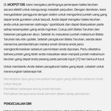
Di
JACKPOT108
, kami mengakui pentingnya penerapan batas taruhan
secara efektif untuk mengurangi masalah perjudian. Dengan demikian, kami
menyediakan pengguna dengan sistem untuk mengontrol jumlah uang yang
dapat anda gunakan untuk berjudi. Anda dapat mengatur batas taruhan
anda untuk permainan olahraga/ sportsbook dan dapat disesuaikan pada
setiap kesempatan yang anda inginkan. Cukup pilih Batas Taruhan dari
halaman pengaturan akun. Setelah itu masukkan jumlah maksimum Batas
Taruhan lalu klik update. Setelah pengaturan Batas Taruhan, aanda akan
menerima pemberitahuan melalui email dimana anda perlu
mengkonfirmasikan sebelum permintaan anda diproses. Perlu diketahui
bahwa jumlah yang telah anda masukkan akan menjadi jumlah maksimum
taruhan yang dapat anda pasang pada periode tujuh (7) hari berturut-turut.
Untuk membantu Anda dalam pengaturan batas yang tepat, cobalah untuk
merenungkan beberapa hal :
Menetapkan apa yang merupakan kerugian yang diterima sebelum mulai
untuk berjudi.
Perhatikan seberapa sering Anda bermain.
Perhatikan berapa lama Anda bermain dalam setiap permainan.
PENGECUALIAN DIRI