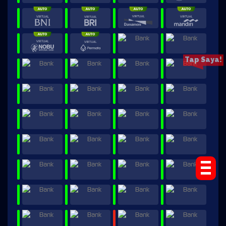
Tap Saya!