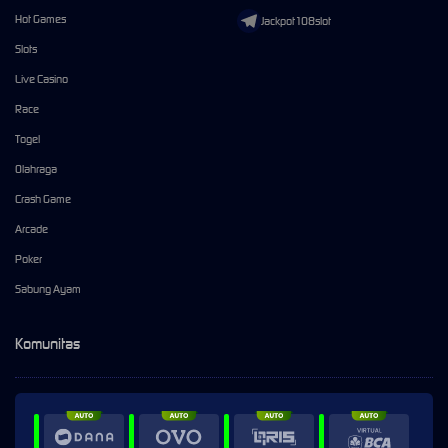
Hot Games
Jackpot108slot
Slots
Live Casino
Race
Togel
Olahraga
Crash Game
Arcade
Poker
Sabung Ayam
Komunitas