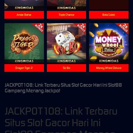
Andar Bahar
Triple Chance
Bola Golek
Dragon Tiger 2
Sic Bo
Money Wheel Deluxe
JACKPOT108: Link Terbaru Situs Slot Gacor Hari Ini Slot88
Gampang Menang Jackpot
JACKPOT108: Link Terbaru
Situs Slot Gacor Hari Ini