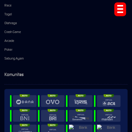
Race
Togel
Olahraga
Crash Game
Arcade
Poker
Sabung Ayam
Komunitas