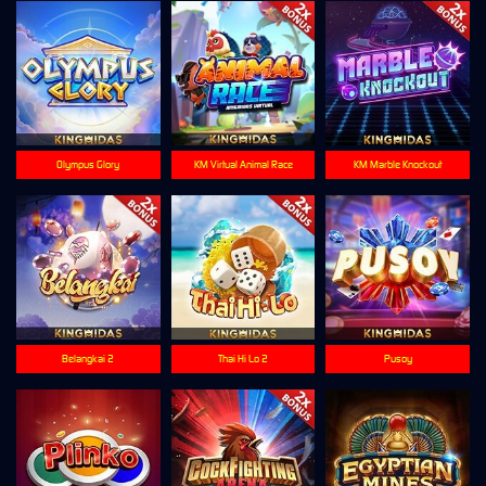
Olympus Glory
KM Virtual Animal Race
KM Marble Knockout
Belangkai 2
Thai Hi Lo 2
Pusoy