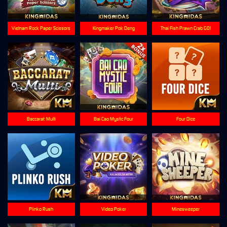
Vietnam Rock Paper Scissors
Kingmaker Pok Deng
Thai Fish Prawn Crab GO!
Baccarat: Multi
Bai Cao Mystic Four
Four Dice
Plinko Rush
Video Poker
Minesweeper