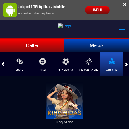
×
Jackpot108 Aplikasi Mobile
UNDUH
Jangan tampilkan lagi hari ini
Daftar
Masuk
SINO
RACE
TOGEL
OLAHRAGA
CRASH GAME
ARCADE
King Midas