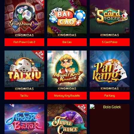
Fish Prawn Crab 2
Bai Cao
5 Card Poker
Tai Xiu
Monkey King Roulette
Pai Kang