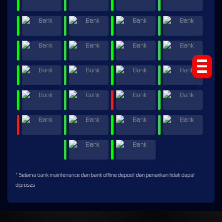
* Selama bank maintenance dan bank offline deposit dan penarikan tidak dapat
diproses