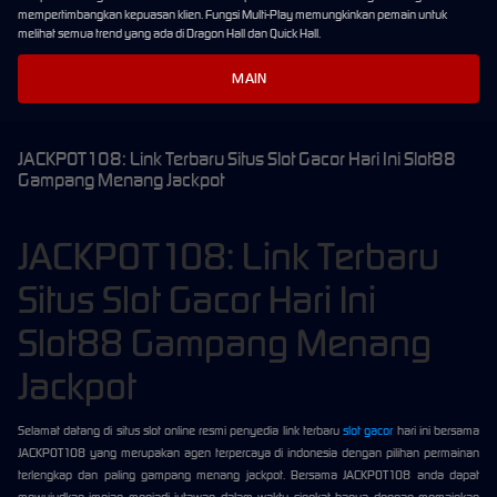
mempertimbangkan kepuasan klien. Fungsi Multi-Play memungkinkan pemain untuk
melihat semua trend yang ada di Dragon Hall dan Quick Hall.
MAIN
JACKPOT108: Link Terbaru Situs Slot Gacor Hari Ini Slot88
Gampang Menang Jackpot
JACKPOT108: Link Terbaru
Situs Slot Gacor Hari Ini
Slot88 Gampang Menang
Jackpot
Selamat datang di situs slot online resmi penyedia link terbaru
slot gacor
hari ini bersama
JACKPOT108 yang merupakan agen terpercaya di indonesia dengan pilihan permainan
terlengkap dan paling gampang menang jackpot. Bersama JACKPOT108 anda dapat