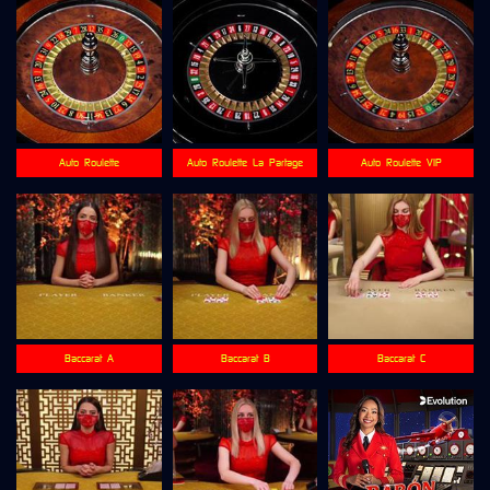
Auto_Roulette
Auto_Roulette_La_Partage
Auto_Roulette_VIP
Baccarat_A
Baccarat_B
Baccarat_C