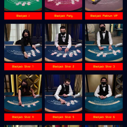
Blackjack_J
Blackjack_Party
Blackjack_Platinum_VIP
Blackjack_Silver_1
Blackjack_Silver_2
Blackjack_Silver_3
Blackjack_Silver_4
Blackjack_Silver_5
Blackjack_Silver_6