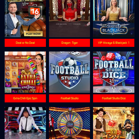
Deal or No Deal
Dragon_Tiger
VIP Always 6 Blackjack 1
Extra Chilli Epic Spin
Football Studio
Football Studio Dice