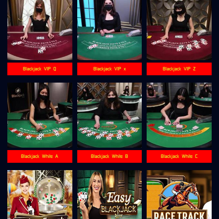
Blackjack_VIP_Q
Blackjack_VIP_x
Blackjack_VIP_Z
Blackjack_White_A
Blackjack_White_B
Blackjack_White_C