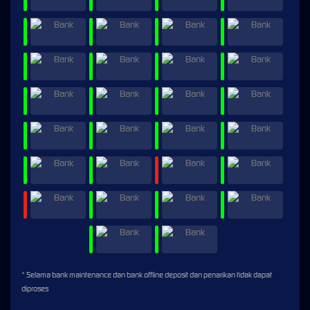
* Selama bank maintenance dan bank offline deposit dan penarikan tidak dapat
diproses