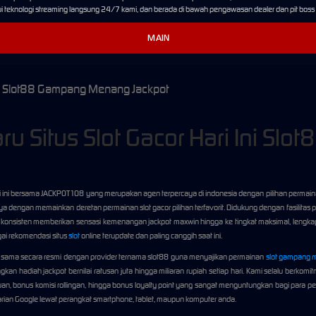
lui teknologi streaming langsung 24/7 kami, dan berada di bawah pengawasan dealer dan pit boss 
MAIN
Ini Slot88 Gampang Menang Jackpot
ru Situs Slot Gacor Hari Ini S
i ini bersama JACKPOT108 yang merupakan agen terpercaya di indonesia dengan pilihan perma
engan memainkan deretan permainan slot gacor pilihan terfavorit. Didukung dengan fasilitas pel
ng konsisten memberikan sensasi kemenangan jackpot maxwin hingga ke tingkat maksimal, lengkap
gai rekomendasi situs
slot
online terupdate dan paling canggih saat ini.
ja sama secara resmi dengan provider ternama slot88 guna menyajikan permainan
slot gampang
adiah jackpot bernilai ratusan juta hingga miliaran rupiah setiap hari. Kami selalu berko
guan, bonus komisi rollingan, hingga bonus loyalty point yang sangat menguntungkan bagi para
rian Google lewat perangkat smartphone, tablet, maupun komputer anda.