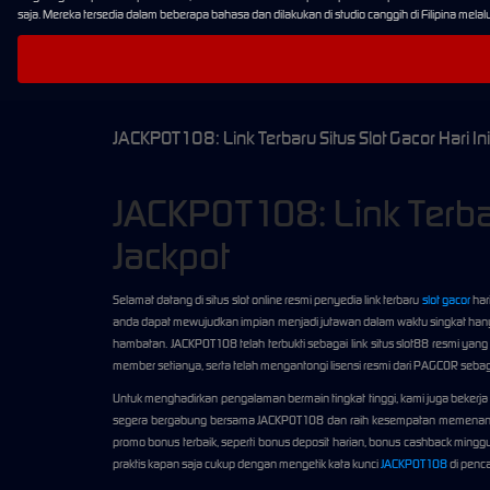
saja. Mereka tersedia dalam beberapa bahasa dan dilakukan di studio canggih di Filipina mela
JACKPOT108: Link Terbaru Situs Slot Gacor Hari 
JACKPOT108: Link Terba
Jackpot
Selamat datang di situs slot online resmi penyedia link terbaru
slot gacor
har
anda dapat mewujudkan impian menjadi jutawan dalam waktu singkat hanya d
hambatan. JACKPOT108 telah terbukti sebagai link situs slot88 resmi ya
member setianya, serta telah mengantongi lisensi resmi dari PAGCOR seba
Untuk menghadirkan pengalaman bermain tingkat tinggi, kami juga beker
segera bergabung bersama JACKPOT108 dan raih kesempatan memenangkan h
promo bonus terbaik, seperti bonus deposit harian, bonus cashback ming
praktis kapan saja cukup dengan mengetik kata kunci
JACKPOT108
di penca