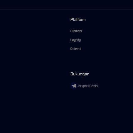
Platform
Promosi
Loyalty
Referral
Dukungan
Jackpot108slot