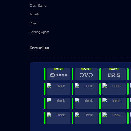
Crash Game
Arcade
Poker
Sabung Ayam
Komunitas