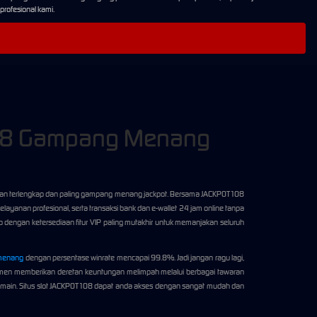
profesional kami.
lot88 Gampang Menang
inan terlengkap dan paling gampang menang jackpot. Bersama JACKPOT108
ayanan profesional, serta transaksi bank dan e-wallet 24 jam online tanpa
 dengan ketersediaan fitur VIP paling mutakhir untuk memanjakan seluruh
 menang
dengan persentase winrate mencapai 99.8%. Jadi jangan ragu lagi,
mitmen memberikan deretan keuntungan melimpah melalui berbagai tawaran
 pemain. Situs slot JACKPOT108 dapat anda akses dengan sangat mudah dan