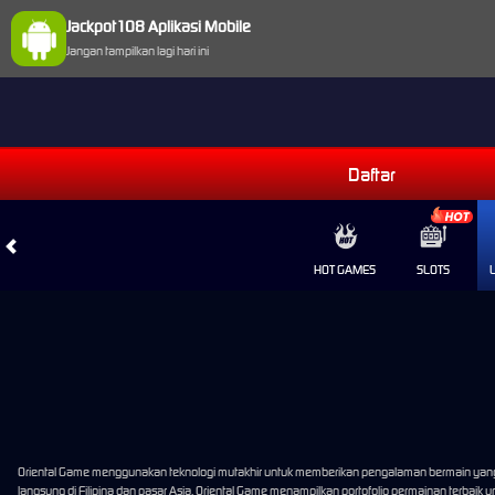
Jackpot108 Aplikasi Mobile
Jangan tampilkan lagi hari ini
Daftar
HOT GAMES
SLOTS
Oriental Game menggunakan teknologi mutakhir untuk memberikan pengalaman bermain yang lu
langsung di Filipina dan pasar Asia, Oriental Game menampilkan portofolio permainan terbaik