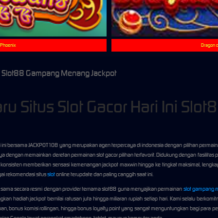
 Phoenix
Dragon o
Ini Slot88 Gampang Menang Jackpot
ru Situs Slot Gacor Hari Ini S
i ini bersama JACKPOT108 yang merupakan agen terpercaya di indonesia dengan pilihan perma
engan memainkan deretan permainan slot gacor pilihan terfavorit. Didukung dengan fasilitas pel
ng konsisten memberikan sensasi kemenangan jackpot maxwin hingga ke tingkat maksimal, lengkap
gai rekomendasi situs
slot
online terupdate dan paling canggih saat ini.
ja sama secara resmi dengan provider ternama slot88 guna menyajikan permainan
slot gampang
adiah jackpot bernilai ratusan juta hingga miliaran rupiah setiap hari. Kami selalu berko
guan, bonus komisi rollingan, hingga bonus loyalty point yang sangat menguntungkan bagi para