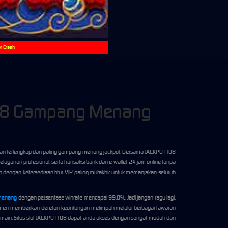
r Crash
lot88 Gampang Menang
inan terlengkap dan paling gampang menang jackpot. Bersama JACKPOT108
ayanan profesional, serta transaksi bank dan e-wallet 24 jam online tanpa
 dengan ketersediaan fitur VIP paling mutakhir untuk memanjakan seluruh
 menang
dengan persentase winrate mencapai 99.8%. Jadi jangan ragu lagi,
mitmen memberikan deretan keuntungan melimpah melalui berbagai tawaran
 pemain. Situs slot JACKPOT108 dapat anda akses dengan sangat mudah dan