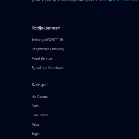
praktis kapan saja cukup dengan mengetik kata kunci
JACKPOT108
di penca
Kebijaksanaan
Tentang JACKPOT108
Responsible Gambling
Pusat Bantuan
Syarat dan Ketentuan
Kategori
Hot Games
Slots
Live Casino
Race
Togel