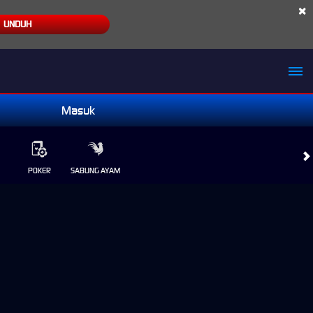
×
UNDUH
Masuk
POKER
SABUNG AYAM