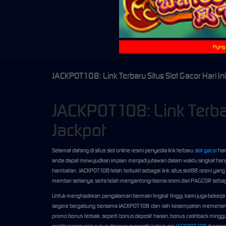
Flying
JACKPOT108: Link Terbaru Situs Slot Gacor Hari 
JACKPOT108: Link Terba
Jackpot
Selamat datang di situs slot online resmi penyedia link terbaru
slot gacor
har
anda dapat mewujudkan impian menjadi jutawan dalam waktu singkat hanya d
hambatan. JACKPOT108 telah terbukti sebagai link situs slot88 resmi ya
member setianya, serta telah mengantongi lisensi resmi dari PAGCOR seba
Untuk menghadirkan pengalaman bermain tingkat tinggi, kami juga beker
segera bergabung bersama JACKPOT108 dan raih kesempatan memenangkan h
promo bonus terbaik, seperti bonus deposit harian, bonus cashback ming