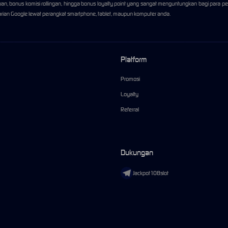
guan, bonus komisi rollingan, hingga bonus loyalty point yang sangat menguntungkan bagi para
rian Google lewat perangkat smartphone, tablet, maupun komputer anda.
Platform
Promosi
Loyalty
Referral
Dukungan
Jackpot108slot