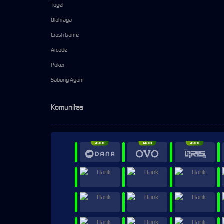
Togel
Olahraga
Crash Game
Arcade
Poker
Sabung Ayam
Komunitas