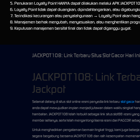
Penukaran Loyalty Point HANYA dapat dilakukan melalui APK JACKPOT10
Loyalty Point tidak dapat diuangkan, dipindahtangankan, atau digabungk
Terindikasi kecurangan atau penyalahgunaan → Loyalty Point akan hang
Manajemen berhak mengubah, menyesuaikan, atau menghentikan progra
Keputusan manajemen bersifat final dan tidak dapat diganggu gugat.
JACKPOT108: Link Terbaru Situs Slot Gacor Hari 
JACKPOT108: Link Terba
Jackpot
Selamat datang di situs slot online resmi penyedia link terbaru
slot gacor
har
anda dapat mewujudkan impian menjadi jutawan dalam waktu singkat hanya d
hambatan. JACKPOT108 telah terbukti sebagai link situs slot88 resmi ya
member setianya, serta telah mengantongi lisensi resmi dari PAGCOR seba
Untuk menghadirkan pengalaman bermain tingkat tinggi, kami juga beker
segera bergabung bersama JACKPOT108 dan raih kesempatan memenangkan h