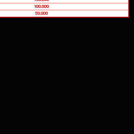
100.000
50.000