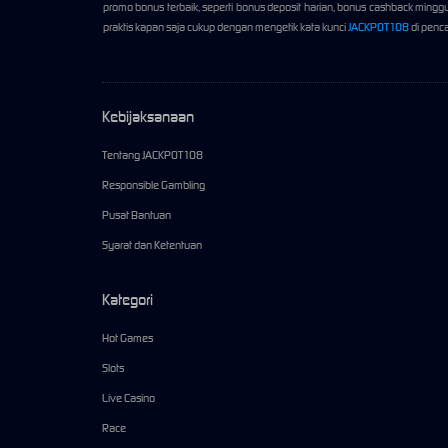
promo bonus terbaik, seperti bonus deposit harian, bonus cashback ming
praktis kapan saja cukup dengan mengetik kata kunci
JACKPOT108
di penca
Kebijaksanaan
Tentang JACKPOT108
Responsible Gambling
Pusat Bantuan
Syarat dan Ketentuan
Kategori
Hot Games
Slots
Live Casino
Race