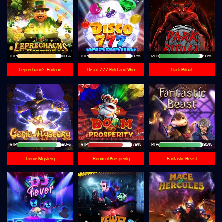
RTP
88%
RTP
87%
RTP
93%
Leprechaun’s Fortune
Disco 777 Hold and Win
Dark Ritual
RTP
90%
RTP
79%
RTP
95%
Genie Mystery
Boom of Prosperity
Fantastic Beast