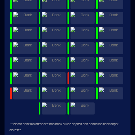
* Selama bank maintenance dan bank offline deposit dan penarikan tidak dapat
diproses