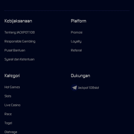
Kebijaksanaan
Platform
Tentang JACKPOT108
Promosi
Responsible Gambling
Loyalty
Pusat Bantuan
Referral
Syarat dan Ketentuan
Kategori
Dukungan
Hot Games
Jackpot108slot
Slots
Live Casino
Race
Togel
Olahraga