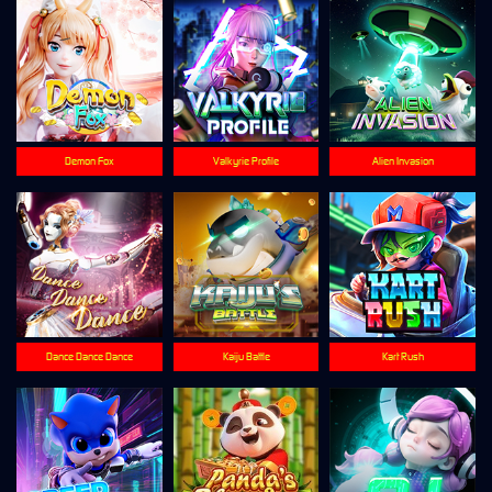
Demon Fox
Valkyrie Profile
Alien Invasion
Dance Dance Dance
Kaiju Battle
Kart Rush