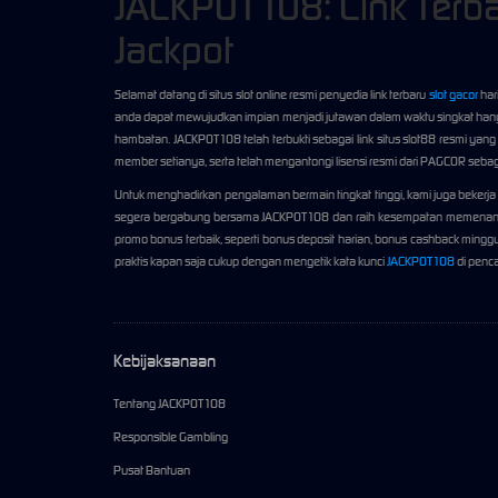
JACKPOT108: Link Terba
Jackpot
Selamat datang di situs slot online resmi penyedia link terbaru
slot gacor
har
anda dapat mewujudkan impian menjadi jutawan dalam waktu singkat hanya d
hambatan. JACKPOT108 telah terbukti sebagai link situs slot88 resmi ya
member setianya, serta telah mengantongi lisensi resmi dari PAGCOR seba
Untuk menghadirkan pengalaman bermain tingkat tinggi, kami juga beker
segera bergabung bersama JACKPOT108 dan raih kesempatan memenangkan h
promo bonus terbaik, seperti bonus deposit harian, bonus cashback ming
praktis kapan saja cukup dengan mengetik kata kunci
JACKPOT108
di penca
Kebijaksanaan
Tentang JACKPOT108
Responsible Gambling
Pusat Bantuan