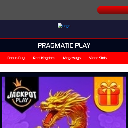
PRAGMATIC PLAY
Bonus Buy
Reel kingdom
Megaways
Video Slots