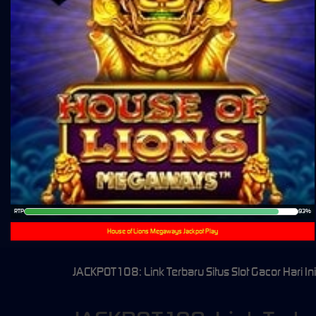
RTP
93%
House of Lions Megaways Jackpot Play
JACKPOT108: Link Terbaru Situs Slot Gacor Hari 