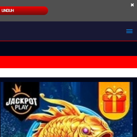
×
UNDUH