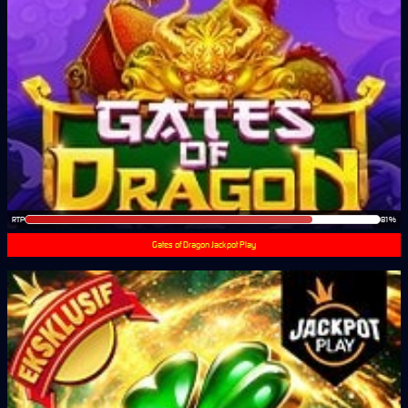
RTP
81%
Gates of Dragon Jackpot Play