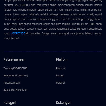
dengan persentase winrate mencapai 99.8%. Jadi jangan ragu lagi, segera bergabung
bersama JACKPOT108 dan raih kesempatan memenangkan hadiah jackpot bernilai
ratusan juta hingga miliaran rupiah setiap hari. Kami selalu berkomitmen memberikan
deretan keuntungan melimpah melalui berbagai tawaran promo bonus terbaik, seperti
bonus deposit harian, bonus cashback mingguan, bonus komisi rollingan, hingga bonus
loyalty point yang sangat menguntungkan bagi para pemain. Situs slot JACKPOT108 dapat
anda akses dengan sangat mudah dan praktis kapan saja cukup dengan mengetik kata
kunci
JACKPOT108
di pencarian Google lewat perangkat smartphone, tablet, maupun
komputer anda.
Kebijaksanaan
Platform
Tentang JACKPOT108
Promosi
Responsible Gambling
Loyalty
Pusat Bantuan
Referral
Syarat dan Ketentuan
Kategori
Dukungan