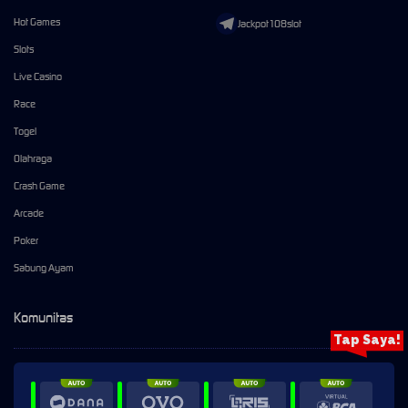
Hot Games
Jackpot108slot
Slots
Live Casino
Race
Togel
Olahraga
Crash Game
Arcade
Poker
Sabung Ayam
Komunitas
Tap Saya!