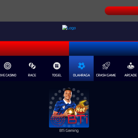
LIVE CASINO
RACE
TOGEL
OLAHRAGA
CRASH GAME
ARCADE
BTi Gaming