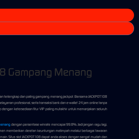
lot88 Gampang Menang
inan terlengkap dan paling gampang menang jackpot. Bersama JACKPOT108
ayanan profesional, serta transaksi bank dan e-wallet 24 jam online tanpa
 dengan ketersediaan fitur VIP paling mutakhir untuk memanjakan seluruh
 menang
dengan persentase winrate mencapai 99.8%. Jadi jangan ragu lagi,
mitmen memberikan deretan keuntungan melimpah melalui berbagai tawaran
 pemain. Situs slot JACKPOT108 dapat anda akses dengan sangat mudah dan