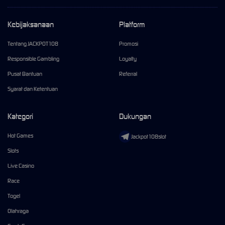
Kebijaksanaan
Platform
Tentang JACKPOT108
Promosi
Responsible Gambling
Loyalty
Pusat Bantuan
Referral
Syarat dan Ketentuan
Kategori
Dukungan
Hot Games
Jackpot108slot
Slots
Live Casino
Race
Togel
Olahraga