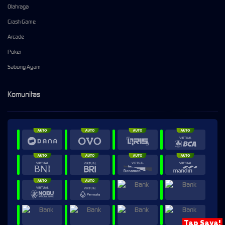
Olahraga
Crash Game
Arcade
Poker
Sabung Ayam
Komunitas
Tap Saya!