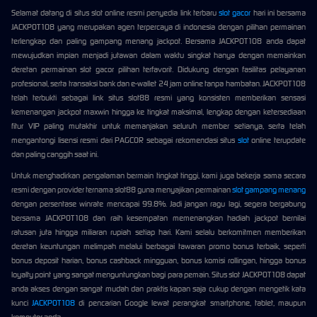
Selamat datang di situs slot online resmi penyedia link terbaru
slot gacor
hari ini bersama
JACKPOT108 yang merupakan agen terpercaya di indonesia dengan pilihan permainan
terlengkap dan paling gampang menang jackpot. Bersama JACKPOT108 anda dapat
mewujudkan impian menjadi jutawan dalam waktu singkat hanya dengan memainkan
deretan permainan slot gacor pilihan terfavorit. Didukung dengan fasilitas pelayanan
profesional, serta transaksi bank dan e-wallet 24 jam online tanpa hambatan. JACKPOT108
telah terbukti sebagai link situs slot88 resmi yang konsisten memberikan sensasi
kemenangan jackpot maxwin hingga ke tingkat maksimal, lengkap dengan ketersediaan
fitur VIP paling mutakhir untuk memanjakan seluruh member setianya, serta telah
mengantongi lisensi resmi dari PAGCOR sebagai rekomendasi situs
slot
online terupdate
dan paling canggih saat ini.
Untuk menghadirkan pengalaman bermain tingkat tinggi, kami juga bekerja sama secara
resmi dengan provider ternama slot88 guna menyajikan permainan
slot gampang menang
dengan persentase winrate mencapai 99.8%. Jadi jangan ragu lagi, segera bergabung
bersama JACKPOT108 dan raih kesempatan memenangkan hadiah jackpot bernilai
ratusan juta hingga miliaran rupiah setiap hari. Kami selalu berkomitmen memberikan
deretan keuntungan melimpah melalui berbagai tawaran promo bonus terbaik, seperti
bonus deposit harian, bonus cashback mingguan, bonus komisi rollingan, hingga bonus
loyalty point yang sangat menguntungkan bagi para pemain. Situs slot JACKPOT108 dapat
anda akses dengan sangat mudah dan praktis kapan saja cukup dengan mengetik kata
kunci
JACKPOT108
di pencarian Google lewat perangkat smartphone, tablet, maupun