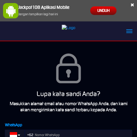
×
Jackpot108 Aplikasi Mobile
UNDUH
Jangan tampilkan lagi hari ini
Lupa kata sandi Anda?
Masukkan alamat email atau nomor WhatsApp Anda, dan kami
akan mengirimkan kata sandi terbaru kepada Anda.
WhatsApp
+62