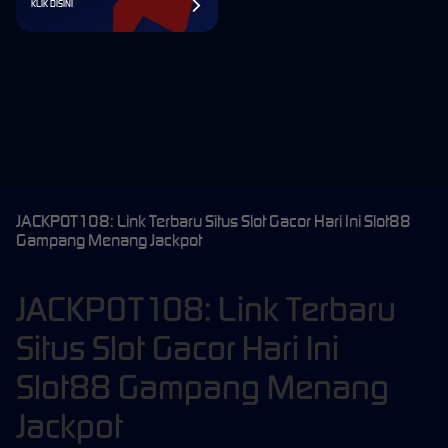
KLIK DISINI
JACKPOT108: Link Terbaru Situs Slot Gacor Hari Ini Slot88
Gampang Menang Jackpot
JACKPOT108: Link Terbaru
Situs Slot Gacor Hari Ini
Slot88 Gampang Menang
Jackpot