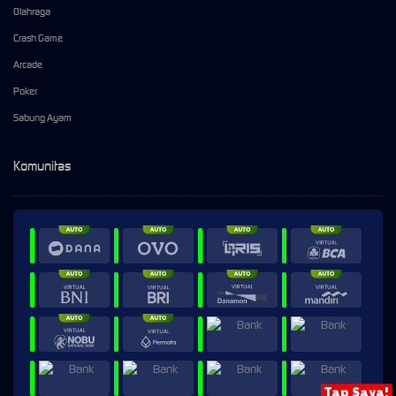
Olahraga
Crash Game
Arcade
Poker
Sabung Ayam
Komunitas
Tap Saya!