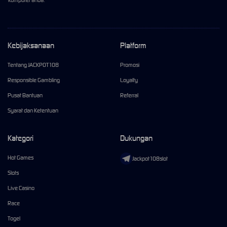
komputer anda.
Kebijaksanaan
Platform
Tentang JACKPOT108
Promosi
Responsible Gambling
Loyalty
Pusat Bantuan
Referral
Syarat dan Ketentuan
Kategori
Dukungan
Hot Games
Jackpot108slot
Slots
Live Casino
Race
Togel