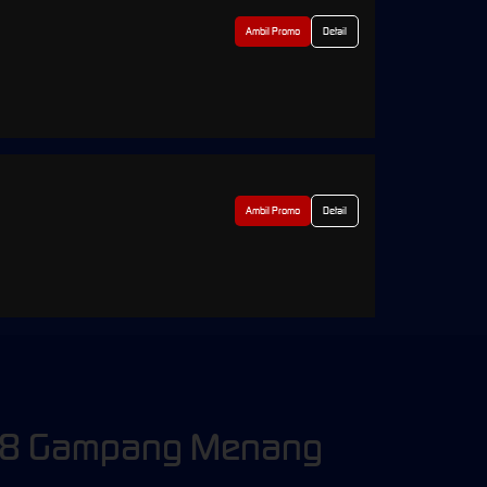
Ambil Promo
Detail
Ambil Promo
Detail
lot88 Gampang Menang