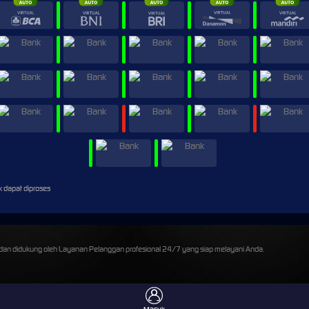
k dapat diproses
dan didukung oleh Layanan Pelanggan profesional 24/7 yang siap melayani Anda.