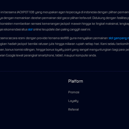
i ini bersama JACKPOT108 yang merupakan agen terpercaya di indonesia dengan pilihan perma
engan memainkan deretan permainan slot gacor pilihan terfavorit. Didukung dengan fasilitas pel
ng konsisten memberikan sensasi kemenangan jackpot maxwin hingga ke tingkat maksimal, lengkap
gai rekomendasi situs
slot
online terupdate dan paling canggih saat ini.
ja sama secara resmi dengan provider ternama slot88 guna menyajikan permainan
slot gampang
adiah jackpot bernilai ratusan juta hingga miliaran rupiah setiap hari. Kami selalu berko
guan, bonus komisi rollingan, hingga bonus loyalty point yang sangat menguntungkan bagi para
rian Google lewat perangkat smartphone, tablet, maupun komputer anda.
Platform
Promosi
Loyalty
Referral