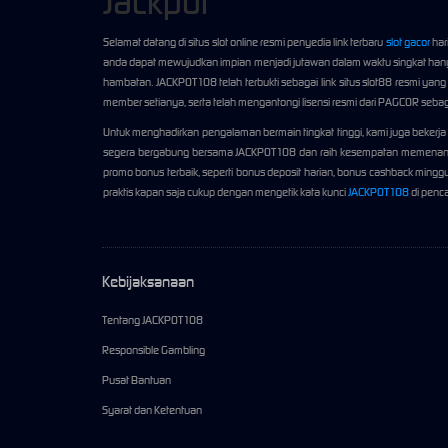
Jackpot
Selamat datang di situs slot online resmi penyedia link terbaru
slot gacor
har
anda dapat mewujudkan impian menjadi jutawan dalam waktu singkat hanya d
hambatan. JACKPOT108 telah terbukti sebagai link situs slot88 resmi ya
member setianya, serta telah mengantongi lisensi resmi dari PAGCOR seba
Untuk menghadirkan pengalaman bermain tingkat tinggi, kami juga beker
segera bergabung bersama JACKPOT108 dan raih kesempatan memenangkan h
promo bonus terbaik, seperti bonus deposit harian, bonus cashback ming
praktis kapan saja cukup dengan mengetik kata kunci
JACKPOT108
di penca
Kebijaksanaan
Tentang JACKPOT108
Responsible Gambling
Pusat Bantuan
Syarat dan Ketentuan