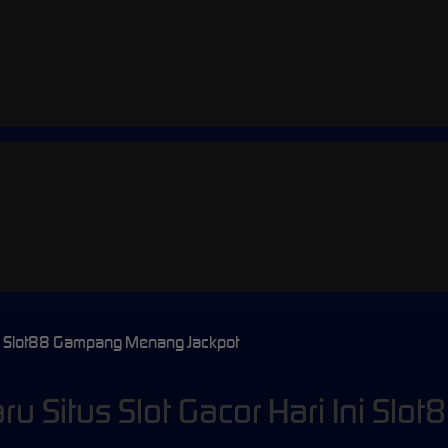
Ini Slot88 Gampang Menang Jackpot
ru Situs Slot Gacor Hari Ini S