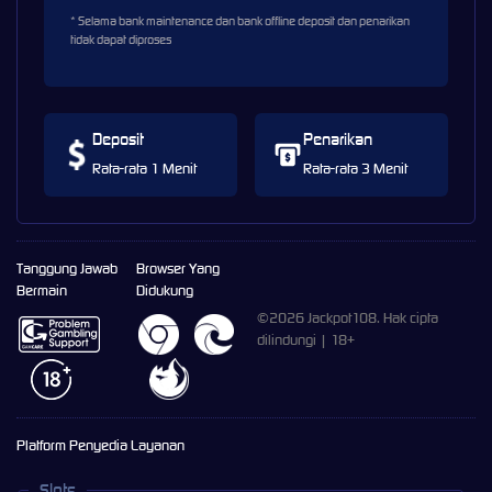
* Selama bank maintenance dan bank offline deposit dan penarikan
tidak dapat diproses
Deposit
Penarikan
Rata-rata 1 Menit
Rata-rata 3 Menit
Tanggung Jawab
Browser Yang
Bermain
Didukung
©2026 Jackpot108. Hak cipta
dilindungi | 18+
Platform Penyedia Layanan
Slots