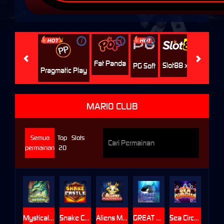
i
i
i
i
i
Facha
Fat Panda
Slot88 x PP
PG Soft
Pragmatic Play
MARIO CLUB
Semua
Top
Slots
permainan
20
Mystical Beasts
Snake Castle
Aliens Madness
GREAT BLUE
Sea Circus