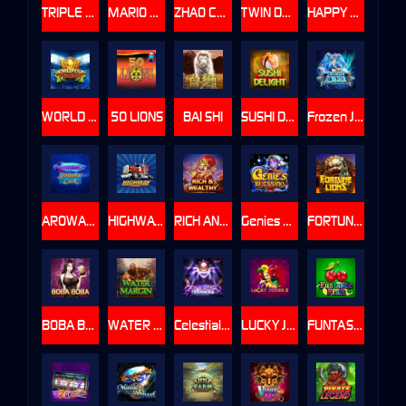
TRIPLE TWISTER
MARIO AND FRIENDS
ZHAO CAI JIN BAO
TWIN DRAGON
HAPPY NEW YEAR
WORLD CUP FRENZY
50 LIONS
BAI SHI
SUSHI DELIGHT
Frozen Joker
AROWANAS LUCK
HIGHWAY KING
RICH AND WEALTHY
Genies Blessing
FORTUNE LIONS
BOBA BOBA
WATER MARGIN
Celestial Goddess
LUCKY JOKER 5
FUNTASTIC FRUIT