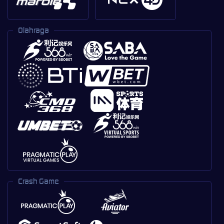
Olahraga
Crash Game