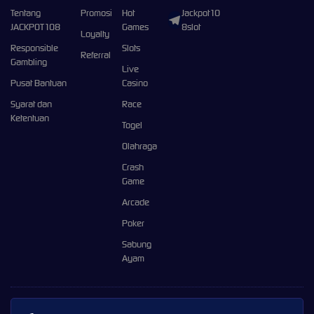
Tentang
Promosi
Hot
Jackpot10
JACKPOT108
Games
8slot
Loyalty
Responsible
Slots
Referral
Gambling
Live
Pusat Bantuan
Casino
Syarat dan
Race
Ketentuan
Togel
Olahraga
Crash
Game
Arcade
Poker
Sabung
Ayam