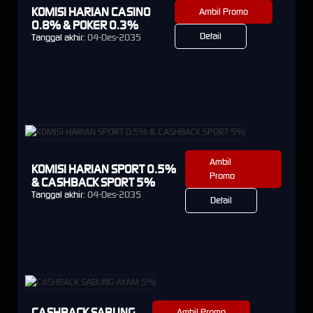
KOMISI HARIAN CASINO
Ambil Promo
0.8% & POKER 0.3%
Detail
Tanggal akhir:
04-Des-2035
Ambil
KOMISI HARIAN SPORT 0.5%
Promo
& CASHBACK SPORT 5%
Tanggal akhir:
04-Des-2035
Detail
CASHBACK SABUNG
Ambil Promo