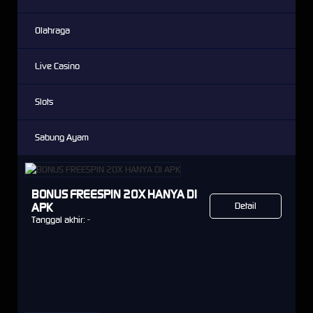
Olahraga
Live Casino
Slots
Sabung Ayam
BONUS FREESPIN 20X HANYA DI
APK
Detail
Tanggal akhir:
-