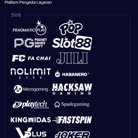
Platform Penyedia Layanan
Slots