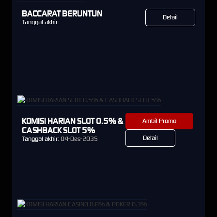
BACCARAT BERUNTUN
Detail
Tanggal akhir:
-
KOMISI HARIAN SLOT 0.5% &
Ambil Promo
CASHBACK SLOT 5%
Detail
Tanggal akhir:
04-Des-2035