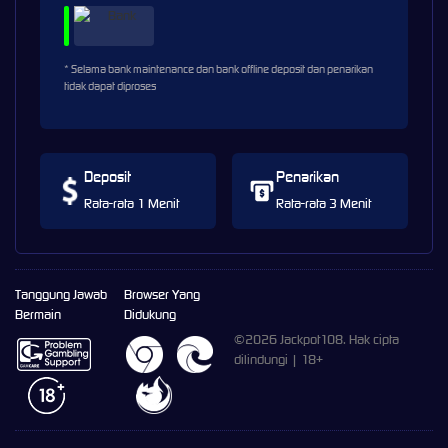
* Selama bank maintenance dan bank offline deposit dan penarikan
tidak dapat diproses
Deposit
Penarikan
Rata-rata 1 Menit
Rata-rata 3 Menit
Tanggung Jawab
Browser Yang
Bermain
Didukung
©2026 Jackpot108. Hak cipta
dilindungi | 18+