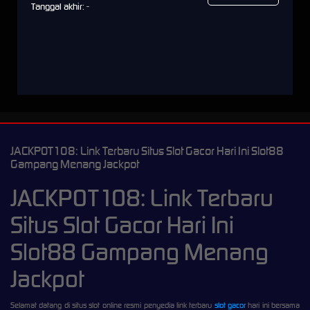
Tanggal akhir:
-
JACKPOT108: Link Terbaru Situs Slot Gacor Hari Ini Slot88
Gampang Menang Jackpot
JACKPOT108: Link Terbaru
Situs Slot Gacor Hari Ini
Slot88 Gampang Menang
Jackpot
Selamat datang di situs slot online resmi penyedia link terbaru
slot gacor
hari ini bersama