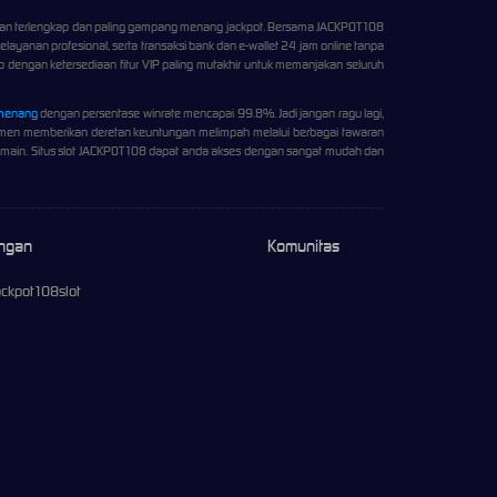
inan terlengkap dan paling gampang menang jackpot. Bersama JACKPOT108
ayanan profesional, serta transaksi bank dan e-wallet 24 jam online tanpa
p dengan ketersediaan fitur VIP paling mutakhir untuk memanjakan seluruh
 menang
dengan persentase winrate mencapai 99.8%. Jadi jangan ragu lagi,
mitmen memberikan deretan keuntungan melimpah melalui berbagai tawaran
 pemain. Situs slot JACKPOT108 dapat anda akses dengan sangat mudah dan
ngan
Komunitas
ackpot108slot