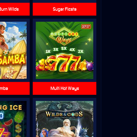
Burn Wilds
Sugar Fiesta
amba
Multi Hot Ways