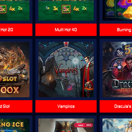
i Hot 20
Multi Hot 40
Burning
 Slot
Vampires
Dracula's