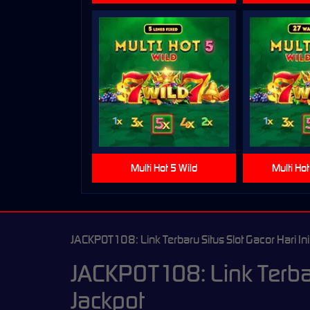
Multi Hot 5 Wild
Multi Ho
JACKPOT108: Link Terbaru Situs Slot Gacor Hari 
JACKPOT108: Link Terba
Jackpot