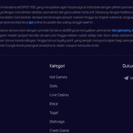
i ini bersama JACKPOT108 yang merupakan agen terpercaya di indonesia dengan pilihan perma
engan memainkan deretan permainan slot gacor pilihan terfavorit. Didukung dengan fasilitas pel
g konsisten memberikan sensasi kemenangan jackpot maxwin hingga ke tingkat maksimal, lengka
ai rekomendasi situs
slot
online terupdate dan paling canggih saat ini.
ja sama secara resmi dengan provider ternama slot88 guna menyajikan permainan
slot gampang
adiah jackpot bernilai ratusan juta hingga miliaran rupiah setiap hari. Kami selalu berko
guan, bonus komisi rollingan, hingga bonus loyalty point yang sangat menguntungkan bagi para
rian Google lewat perangkat smartphone, tablet, maupun komputer anda.
Kategori
Duku
Hot Games
J
Slots
Live Casino
Race
Togel
Olahraga
Crash Game