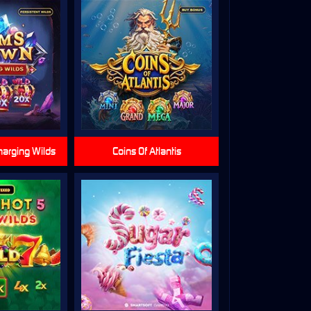
Starlight Princess™ 1000
arging Wilds
Coins Of Atlantis