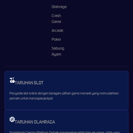
Olahraga
Crash
Game
Arcade
Poker
Sabung
Ayam
TARUHAN SLOT
Penyedia slot online dengan beragam pilihan game menarik yang memudahkan
pemain untuk mencapai jackpot
TARUHAN OLAHRAGA
Sportsbook Gaming Platform Terbaik menawarkan lebih banyak game, odds yang