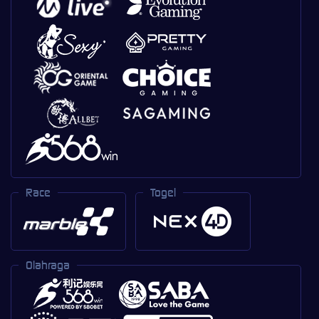
Race
Togel
Olahraga