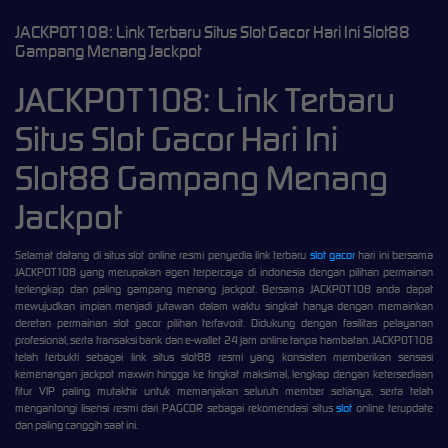
JACKPOT108: Link Terbaru Situs Slot Gacor Hari Ini Slot88
Gampang Menang Jackpot
JACKPOT108: Link Terbaru
Situs Slot Gacor Hari Ini
Slot88 Gampang Menang
Jackpot
Selamat datang di situs slot online resmi penyedia link terbaru
slot gacor
hari ini bersama
JACKPOT108 yang merupakan agen terpercaya di indonesia dengan pilihan permainan
terlengkap dan paling gampang menang jackpot. Bersama JACKPOT108 anda dapat
mewujudkan impian menjadi jutawan dalam waktu singkat hanya dengan memainkan
deretan permainan slot gacor pilihan terfavorit. Didukung dengan fasilitas pelayanan
profesional, serta transaksi bank dan e-wallet 24 jam online tanpa hambatan. JACKPOT108
telah terbukti sebagai link situs slot88 resmi yang konsisten memberikan sensasi
kemenangan jackpot maxwin hingga ke tingkat maksimal, lengkap dengan ketersediaan
fitur VIP paling mutakhir untuk memanjakan seluruh member setianya, serta telah
mengantongi lisensi resmi dari PAGCOR sebagai rekomendasi situs
slot
online terupdate
dan paling canggih saat ini.