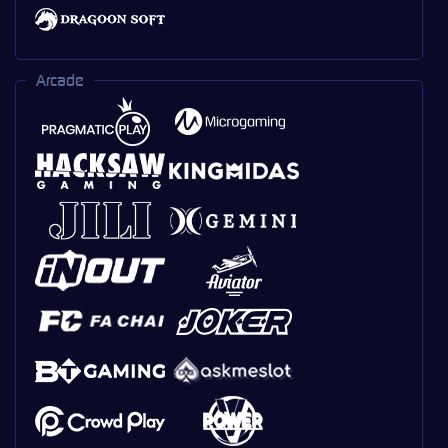
Arcade