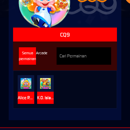
CQ9
Semua
Arcade
permainan
Alice Run
K.O. Island