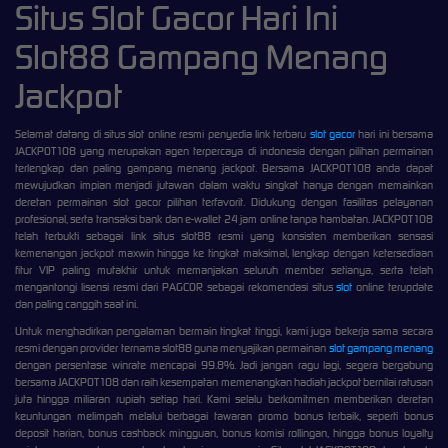
Situs Slot Gacor Hari Ini
Slot88 Gampang Menang
Jackpot
Selamat datang di situs slot online resmi penyedia link terbaru
slot gacor
hari ini bersama
JACKPOT108 yang merupakan agen terpercaya di indonesia dengan pilihan permainan
terlengkap dan paling gampang menang jackpot. Bersama JACKPOT108 anda dapat
mewujudkan impian menjadi jutawan dalam waktu singkat hanya dengan memainkan
deretan permainan slot gacor pilihan terfavorit. Didukung dengan fasilitas pelayanan
profesional, serta transaksi bank dan e-wallet 24 jam online tanpa hambatan. JACKPOT108
telah terbukti sebagai link situs slot88 resmi yang konsisten memberikan sensasi
kemenangan jackpot maxwin hingga ke tingkat maksimal, lengkap dengan ketersediaan
fitur VIP paling mutakhir untuk memanjakan seluruh member setianya, serta telah
mengantongi lisensi resmi dari PAGCOR sebagai rekomendasi situs
slot
online terupdate
dan paling canggih saat ini.
Untuk menghadirkan pengalaman bermain tingkat tinggi, kami juga bekerja sama secara
resmi dengan provider ternama slot88 guna menyajikan permainan
slot gampang menang
dengan persentase winrate mencapai 99.8%. Jadi jangan ragu lagi, segera bergabung
bersama JACKPOT108 dan raih kesempatan memenangkan hadiah jackpot bernilai ratusan
juta hingga miliaran rupiah setiap hari. Kami selalu berkomitmen memberikan deretan
keuntungan melimpah melalui berbagai tawaran promo bonus terbaik, seperti bonus
deposit harian, bonus cashback mingguan, bonus komisi rollingan, hingga bonus loyalty