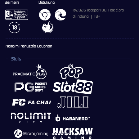
Bermain
Didukung
©2026 Jackpot108. Hak cipta
dilindungi | 18+
Platform Penyedia Layanan
Slots