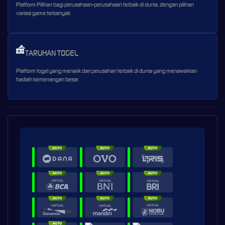
Platform Pilihan bagi perusahaan-perusahaan terbaik di dunia, dengan pilihan
variasi game terbanyak
TARUHAN TOGEL
Platform togel yang menarik dari perusahan terbaik di dunia yang menawarkan
hadiah kemenangan besar