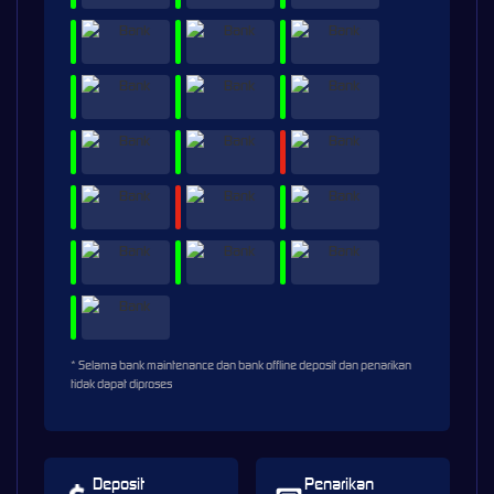
* Selama bank maintenance dan bank offline deposit dan penarikan
tidak dapat diproses
Deposit
Penarikan