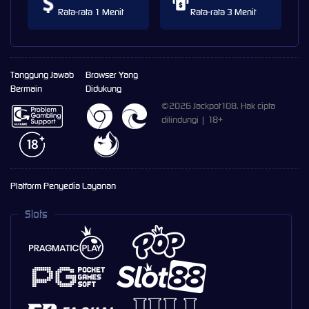
Rata-rata 1 Menit
Rata-rata 3 Menit
Tanggung Jawab
Browser Yang
Bermain
Didukung
©2026 Jackpot108. Hak cipta
dilindungi | 18+
Platform Penyedia Layanan
Slots