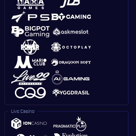
Live Casino