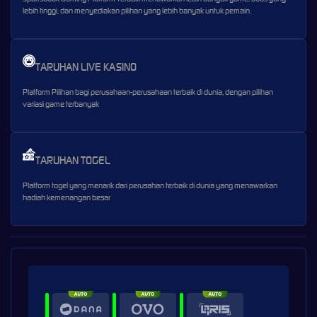
lebih tinggi, dan menyediakan pilihan yang lebih banyak untuk pemain.
TARUHAN LIVE KASINO
Platform Pilihan bagi perusahaan-perusahaan terbaik di dunia, dengan pilihan
variasi game terbanyak
TARUHAN TOGEL
Platform togel yang menarik dari perusahan terbaik di dunia yang menawarkan
hadiah kemenangan besar