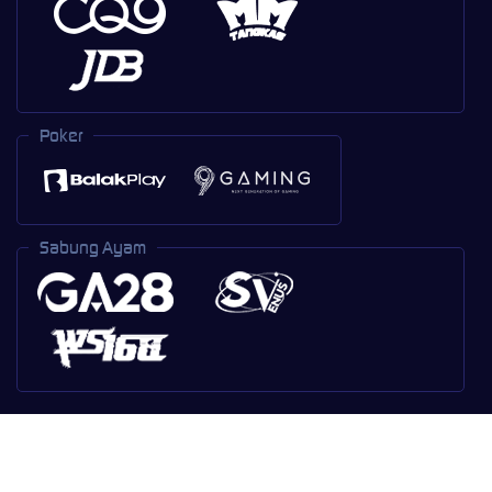
Poker
Sabung Ayam