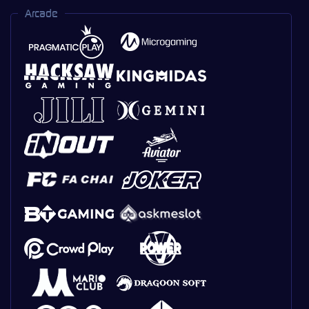
Arcade