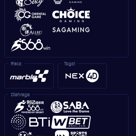
Race
Togel
Olahraga