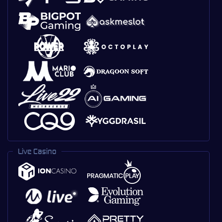
Live Casino