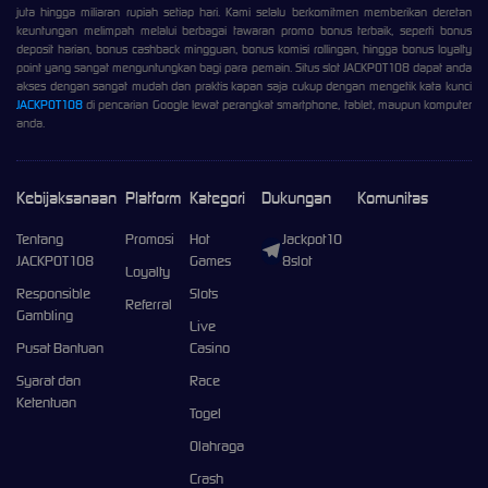
juta hingga miliaran rupiah setiap hari. Kami selalu berkomitmen memberikan deretan
keuntungan melimpah melalui berbagai tawaran promo bonus terbaik, seperti bonus
deposit harian, bonus cashback mingguan, bonus komisi rollingan, hingga bonus loyalty
point yang sangat menguntungkan bagi para pemain. Situs slot JACKPOT108 dapat anda
akses dengan sangat mudah dan praktis kapan saja cukup dengan mengetik kata kunci
JACKPOT108
di pencarian Google lewat perangkat smartphone, tablet, maupun komputer
anda.
Kebijaksanaan
Platform
Kategori
Dukungan
Komunitas
Tentang
Promosi
Hot
Jackpot10
JACKPOT108
Games
8slot
Loyalty
Responsible
Slots
Referral
Gambling
Live
Pusat Bantuan
Casino
Syarat dan
Race
Ketentuan
Togel
Olahraga
Crash