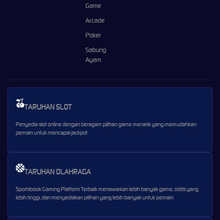
Game
Arcade
Poker
Sabung
Ayam
TARUHAN SLOT
Penyedia slot online dengan beragam pilihan game menarik yang memudahkan
pemain untuk mencapai jackpot
TARUHAN OLAHRAGA
Sportsbook Gaming Platform Terbaik menawarkan lebih banyak game, odds yang
lebih tinggi, dan menyediakan pilihan yang lebih banyak untuk pemain.