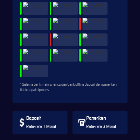
* Selama bank maintenance dan bank offline deposit dan penarikan
tidak dapat diproses
Deposit
Penarikan
Rata-rata 1 Menit
Rata-rata 3 Menit