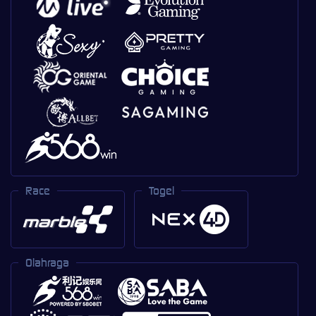
Race
Togel
Olahraga