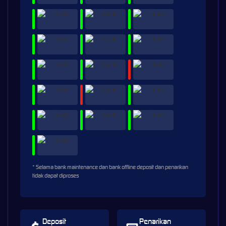
* Selama bank maintenance dan bank offline deposit dan penarikan
tidak dapat diproses
Deposit
Penarikan