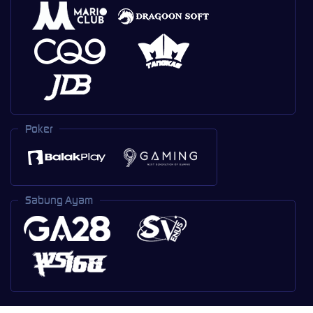
Poker
Sabung Ayam