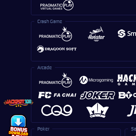
Crash Game
Arcade
Poker
S