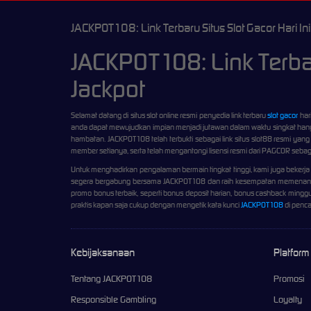
JACKPOT108: Link Terbaru Situs Slot Gacor Hari 
JACKPOT108: Link Terba
Jackpot
Selamat datang di situs slot online resmi penyedia link terbaru
slot gacor
har
anda dapat mewujudkan impian menjadi jutawan dalam waktu singkat hanya d
hambatan. JACKPOT108 telah terbukti sebagai link situs slot88 resmi yan
member setianya, serta telah mengantongi lisensi resmi dari PAGCOR sebag
Untuk menghadirkan pengalaman bermain tingkat tinggi, kami juga beker
segera bergabung bersama JACKPOT108 dan raih kesempatan memenangkan h
promo bonus terbaik, seperti bonus deposit harian, bonus cashback ming
praktis kapan saja cukup dengan mengetik kata kunci
JACKPOT108
di penca
Kebijaksanaan
Platform
Tentang JACKPOT108
Promosi
Responsible Gambling
Loyalty