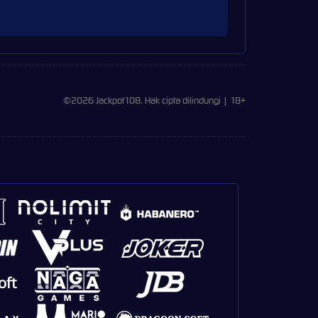
©2026 Jackpot108. Hak cipta dilindungi | 18+