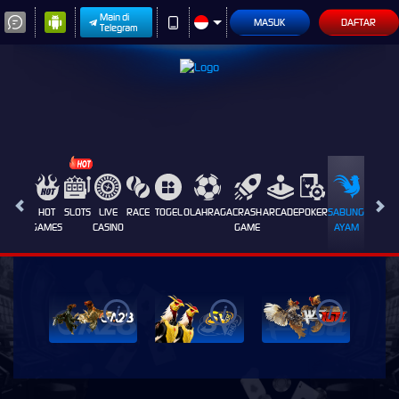
Main di
MASUK
DAFTAR
Telegram
HOT
SLOTS
LIVE
RACE
TOGEL
OLAHRAGA
CRASH
ARCADE
POKER
SABUNG
PROMOS
GAMES
CASINO
GAME
AYAM
i
i
i