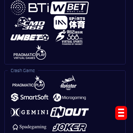
Crash Game