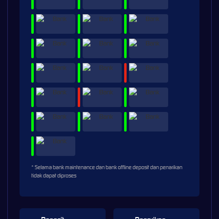
* Selama bank maintenance dan bank offline deposit dan penarikan
tidak dapat diproses