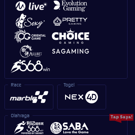
Race
Togel
Olahraga
Tap Saya!