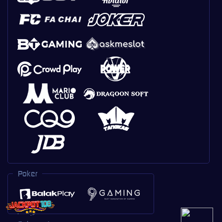
Poker