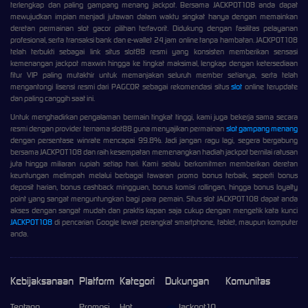
terlengkap dan paling gampang menang jackpot. Bersama JACKPOT108 anda dapat
mewujudkan impian menjadi jutawan dalam waktu singkat hanya dengan memainkan
deretan permainan slot gacor pilihan terfavorit. Didukung dengan fasilitas pelayanan
profesional, serta transaksi bank dan e-wallet 24 jam online tanpa hambatan. JACKPOT108
telah terbukti sebagai link situs slot88 resmi yang konsisten memberikan sensasi
kemenangan jackpot maxwin hingga ke tingkat maksimal, lengkap dengan ketersediaan
fitur VIP paling mutakhir untuk memanjakan seluruh member setianya, serta telah
mengantongi lisensi resmi dari PAGCOR sebagai rekomendasi situs
slot
online terupdate
dan paling canggih saat ini.
Untuk menghadirkan pengalaman bermain tingkat tinggi, kami juga bekerja sama secara
resmi dengan provider ternama slot88 guna menyajikan permainan
slot gampang menang
dengan persentase winrate mencapai 99.8%. Jadi jangan ragu lagi, segera bergabung
bersama JACKPOT108 dan raih kesempatan memenangkan hadiah jackpot bernilai ratusan
juta hingga miliaran rupiah setiap hari. Kami selalu berkomitmen memberikan deretan
keuntungan melimpah melalui berbagai tawaran promo bonus terbaik, seperti bonus
deposit harian, bonus cashback mingguan, bonus komisi rollingan, hingga bonus loyalty
point yang sangat menguntungkan bagi para pemain. Situs slot JACKPOT108 dapat anda
akses dengan sangat mudah dan praktis kapan saja cukup dengan mengetik kata kunci
JACKPOT108
di pencarian Google lewat perangkat smartphone, tablet, maupun komputer
anda.
Kebijaksanaan
Platform
Kategori
Dukungan
Komunitas
Tentang
Promosi
Hot
Jackpot10