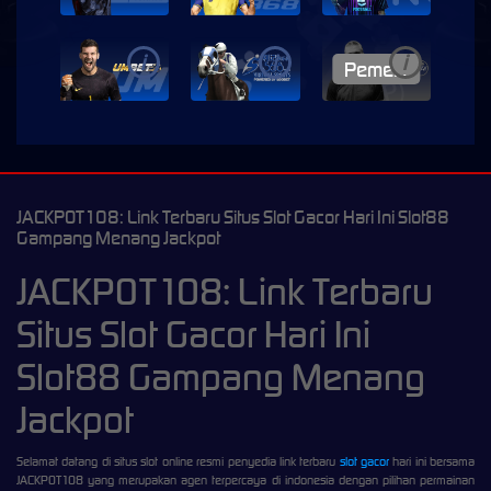
i
i
i
JACKPOT108: Link Terbaru Situs Slot Gacor Hari Ini Slot88
Gampang Menang Jackpot
JACKPOT108: Link Terbaru
Situs Slot Gacor Hari Ini
Slot88 Gampang Menang
Jackpot
Selamat datang di situs slot online resmi penyedia link terbaru
slot gacor
hari ini bersama
JACKPOT108 yang merupakan agen terpercaya di indonesia dengan pilihan permainan