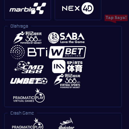
Tap Saya!
Olahraga
Crash Game