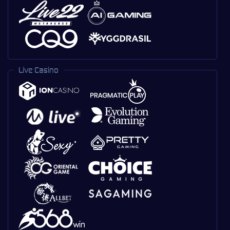
Live Casino