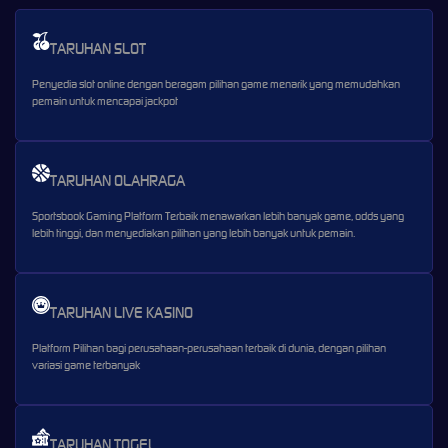
TARUHAN SLOT
Penyedia slot online dengan beragam pilihan game menarik yang memudahkan
pemain untuk mencapai jackpot
TARUHAN OLAHRAGA
Sportsbook Gaming Platform Terbaik menawarkan lebih banyak game, odds yang
lebih tinggi, dan menyediakan pilihan yang lebih banyak untuk pemain.
TARUHAN LIVE KASINO
Platform Pilihan bagi perusahaan-perusahaan terbaik di dunia, dengan pilihan
variasi game terbanyak
TARUHAN TOGEL