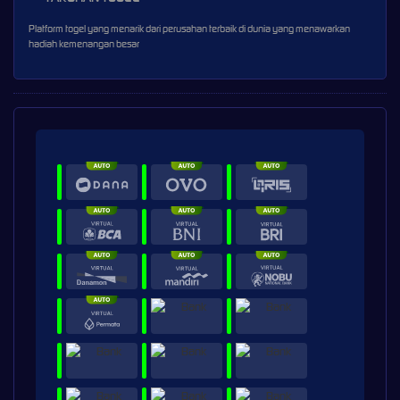
Platform togel yang menarik dari perusahan terbaik di dunia yang menawarkan
hadiah kemenangan besar