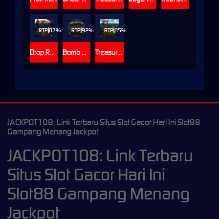
RTP
87%
RTP
92%
RTP
85%
Drop Racing
Bomb Defusal
Treasure Land
JACKPOT108: Link Terbaru Situs Slot Gacor Hari Ini Slot88
Gampang Menang Jackpot
JACKPOT108: Link Terbaru
Situs Slot Gacor Hari Ini
Slot88 Gampang Menang
Jackpot