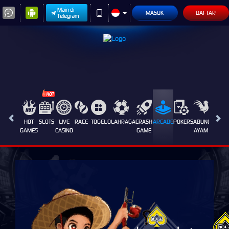
Main di
MASUK
DAFTAR
Telegram
HOT
SLOTS
LIVE
RACE
TOGEL
OLAHRAGA
CRASH
ARCADE
POKER
SABUNG
PROMO
GAMES
CASINO
GAME
AYAM