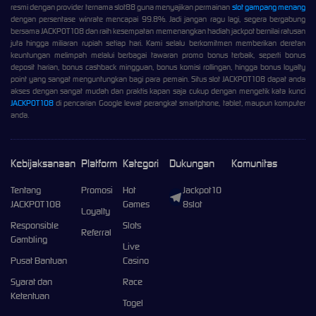
resmi dengan provider ternama slot88 guna menyajikan permainan
slot gampang menang
dengan persentase winrate mencapai 99.8%. Jadi jangan ragu lagi, segera bergabung
bersama JACKPOT108 dan raih kesempatan memenangkan hadiah jackpot bernilai ratusan
juta hingga miliaran rupiah setiap hari. Kami selalu berkomitmen memberikan deretan
keuntungan melimpah melalui berbagai tawaran promo bonus terbaik, seperti bonus
deposit harian, bonus cashback mingguan, bonus komisi rollingan, hingga bonus loyalty
point yang sangat menguntungkan bagi para pemain. Situs slot JACKPOT108 dapat anda
akses dengan sangat mudah dan praktis kapan saja cukup dengan mengetik kata kunci
JACKPOT108
di pencarian Google lewat perangkat smartphone, tablet, maupun komputer
anda.
Kebijaksanaan
Platform
Kategori
Dukungan
Komunitas
Tentang
Promosi
Hot
Jackpot10
JACKPOT108
Games
8slot
Loyalty
Responsible
Slots
Referral
Gambling
Live
Pusat Bantuan
Casino
Syarat dan
Race
Ketentuan
Togel