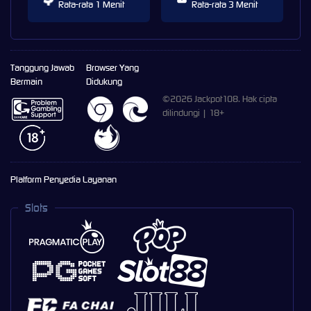
Rata-rata 1 Menit
Rata-rata 3 Menit
Tanggung Jawab
Browser Yang
Bermain
Didukung
©2026 Jackpot108. Hak cipta
dilindungi | 18+
Platform Penyedia Layanan
Slots