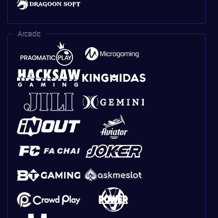
Arcade