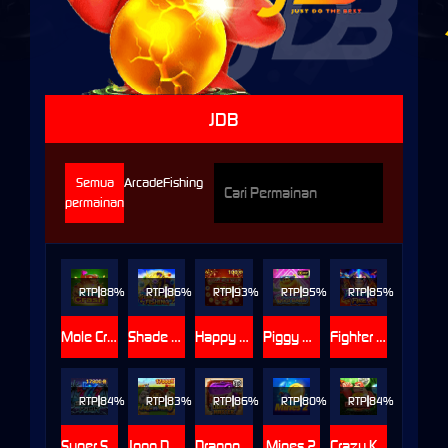
JDB
Semua
Arcade
Fishing
permainan
RTP
88%
RTP
86%
RTP
93%
RTP
95%
RTP
85%
Mole Crash
Shade Dragons Fishing
Happy New Year
Piggy Bank TapTap
Fighter Fire
RTP
84%
RTP
83%
RTP
86%
RTP
80%
RTP
84%
Super Super Fruit
Jogo Do Bicho
Dragon Master
Mines 2
Crazy King Kong