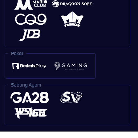
Poker
Sabung Ayam