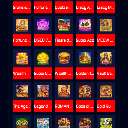
Stonelions
Fortune Horse
Quetzalcoatl
Crazy ATM
Crazy Money Rolling
Fortune Toto 4D
DISCO 777
Fiesta de Mexicana
Super Ace
MEOW DYNASTY
Wealth Rising 2
Super Clovers 2
Wealth Rolling
Golden Temple2
Vault Beauty Thief
The Age Of Navigation
Legend of Aztec2
ROMAN WARRIOR2
Gods of Egypt
Gold Rush Blast