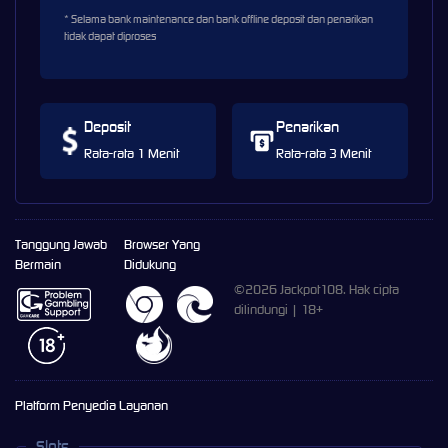
* Selama bank maintenance dan bank offline deposit dan penarikan
tidak dapat diproses
Deposit
Penarikan
Rata-rata 1 Menit
Rata-rata 3 Menit
Tanggung Jawab
Browser Yang
Bermain
Didukung
©2026 Jackpot108. Hak cipta
dilindungi | 18+
Platform Penyedia Layanan
Slots