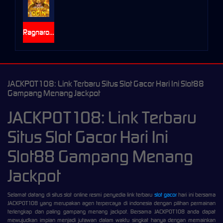
Ragnarok Odin
JACKPOT108: Link Terbaru Situs Slot Gacor Hari Ini Slot88
Gampang Menang Jackpot
JACKPOT108: Link Terbaru
Situs Slot Gacor Hari Ini
Slot88 Gampang Menang
Jackpot
Selamat datang di situs slot online resmi penyedia link terbaru
slot gacor
hari ini bersama
JACKPOT108 yang merupakan agen terpercaya di indonesia dengan pilihan permainan
terlengkap dan paling gampang menang jackpot. Bersama JACKPOT108 anda dapat
mewujudkan impian menjadi jutawan dalam waktu singkat hanya dengan memainkan