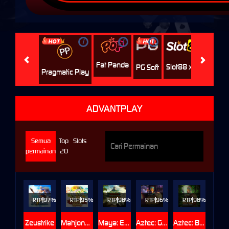
i
i
i
i
i
Facha
Fat Panda
Slot88 x PP
PG Soft
Pragmatic Play
ADVANTPLAY
Semua
Top
Slots
permainan
20
RTP
97%
RTP
95%
RTP
98%
RTP
96%
RTP
98%
Zeustrike
Mahjong Roar
Maya: Elemental Totem
Aztec: Gold Temple
Aztec: Bonus Hunt 2