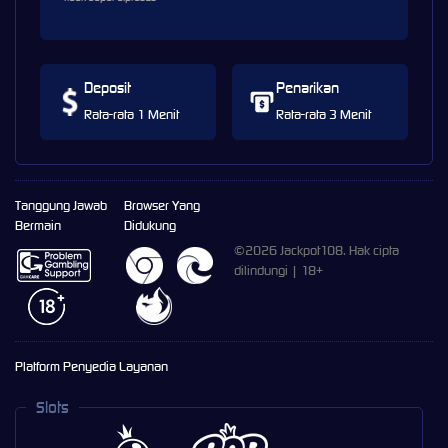
Deposit
Penarikan
Rata-rata 1 Menit
Rata-rata 3 Menit
Tanggung Jawab
Browser Yang
Bermain
Didukung
©2026 Jackpot108. Hak cipta
dilindungi | 18+
Platform Penyedia Layanan
Slots