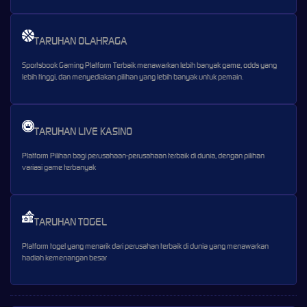
TARUHAN OLAHRAGA
Sportsbook Gaming Platform Terbaik menawarkan lebih banyak game, odds yang
lebih tinggi, dan menyediakan pilihan yang lebih banyak untuk pemain.
TARUHAN LIVE KASINO
Platform Pilihan bagi perusahaan-perusahaan terbaik di dunia, dengan pilihan
variasi game terbanyak
TARUHAN TOGEL
Platform togel yang menarik dari perusahan terbaik di dunia yang menawarkan
hadiah kemenangan besar