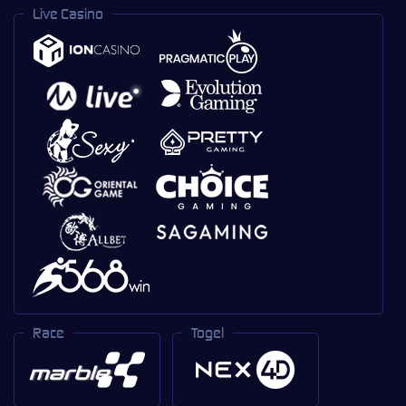
Live Casino
Race
Togel