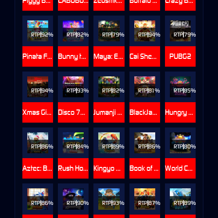
Piggy Bank Gold 2
LABUBU: Fall In Wild
Zeustrike Xmas
Buffalo Rush
Crazy Bounty: Jackpot
RTP
92%
RTP
82%
RTP
79%
RTP
94%
RTP
79%
Pinata Fest
Bunny to the Moon
Maya: Elemental Totem 2
Cai Shen Fortune
PUBG2
RTP
94%
RTP
93%
RTP
82%
RTP
81%
RTP
85%
Xmas Gift Delight
Disco 777
Jumanji Bonanza
BlackJack21
Hungry Slime
RTP
86%
RTP
84%
RTP
89%
RTP
86%
RTP
80%
Aztec: Bonus Hunt 2 Xmas
Rush Hour Gold
Kingyo Riches
Book of Safari
World Cup Final
RTP
86%
RTP
90%
RTP
93%
RTP
87%
RTP
89%