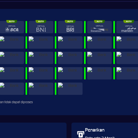
an tidak dapat diproses
Penarikan