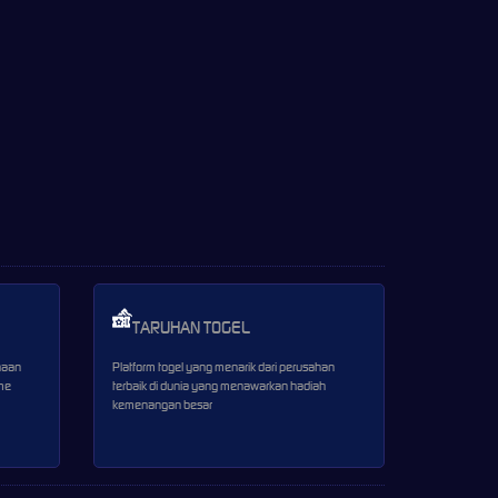
TARUHAN TOGEL
haan
Platform togel yang menarik dari perusahan
ame
terbaik di dunia yang menawarkan hadiah
kemenangan besar