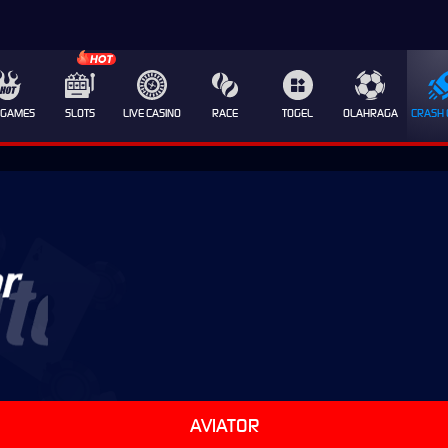
 GAMES
SLOTS
LIVE CASINO
RACE
TOGEL
OLAHRAGA
CRASH
AVIATOR