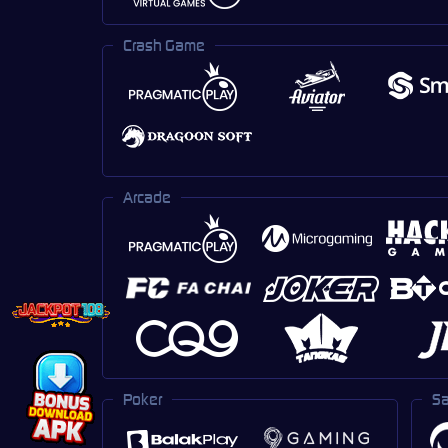
Crash Game
Arcade
Poker
S