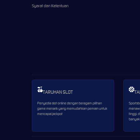
Syarat dan Ketentuan
TARUHAN SLOT
TA
Penyedia slot online dengan beragam pilihan
Sportsb
game menarik yang memudahkan pemain untuk
menawar
mencapai jackpot
tinggi,
banyak 