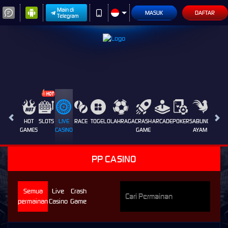
Main di
MASUK
DAFTAR
Telegram
HOT
SLOTS
LIVE
RACE
TOGEL
OLAHRAGA
CRASH
ARCADE
POKER
SABUNG
PROMO
GAMES
CASINO
GAME
AYAM
PP CASINO
Semua
Live
Crash
permainan
Casino
Game