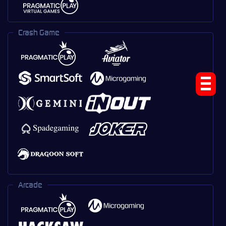
Crash Game
Arcade