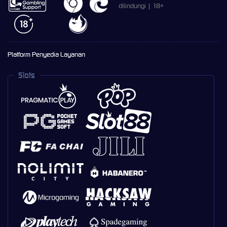
dilindungi | 18+
Platform Penyedia Layanan
Slots