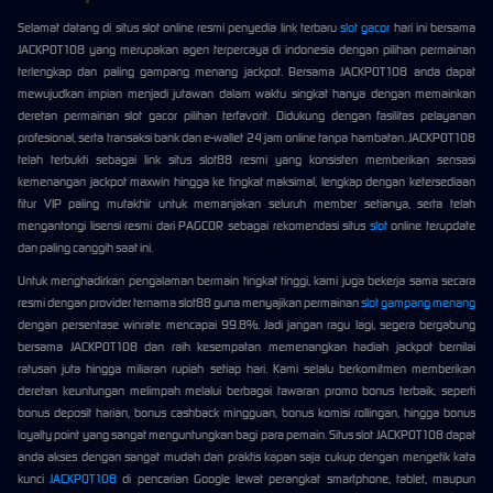
Selamat datang di situs slot online resmi penyedia link terbaru
slot gacor
hari ini bersama
JACKPOT108 yang merupakan agen terpercaya di indonesia dengan pilihan permainan
terlengkap dan paling gampang menang jackpot. Bersama JACKPOT108 anda dapat
mewujudkan impian menjadi jutawan dalam waktu singkat hanya dengan memainkan
deretan permainan slot gacor pilihan terfavorit. Didukung dengan fasilitas pelayanan
profesional, serta transaksi bank dan e-wallet 24 jam online tanpa hambatan. JACKPOT108
telah terbukti sebagai link situs slot88 resmi yang konsisten memberikan sensasi
kemenangan jackpot maxwin hingga ke tingkat maksimal, lengkap dengan ketersediaan
fitur VIP paling mutakhir untuk memanjakan seluruh member setianya, serta telah
mengantongi lisensi resmi dari PAGCOR sebagai rekomendasi situs
slot
online terupdate
dan paling canggih saat ini.
Untuk menghadirkan pengalaman bermain tingkat tinggi, kami juga bekerja sama secara
resmi dengan provider ternama slot88 guna menyajikan permainan
slot gampang menang
dengan persentase winrate mencapai 99.8%. Jadi jangan ragu lagi, segera bergabung
bersama JACKPOT108 dan raih kesempatan memenangkan hadiah jackpot bernilai
ratusan juta hingga miliaran rupiah setiap hari. Kami selalu berkomitmen memberikan
deretan keuntungan melimpah melalui berbagai tawaran promo bonus terbaik, seperti
bonus deposit harian, bonus cashback mingguan, bonus komisi rollingan, hingga bonus
loyalty point yang sangat menguntungkan bagi para pemain. Situs slot JACKPOT108 dapat
anda akses dengan sangat mudah dan praktis kapan saja cukup dengan mengetik kata
kunci
JACKPOT108
di pencarian Google lewat perangkat smartphone, tablet, maupun