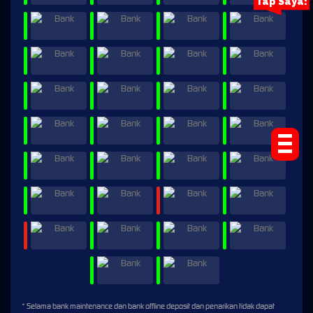
Tap Saya!
* Selama bank maintenance dan bank offline deposit dan penarikan tidak dapat