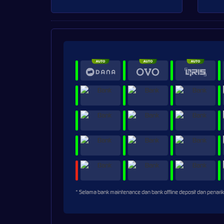
* Selama bank maintenance dan bank offline deposit dan penarik