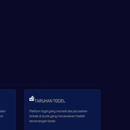
TARUHAN TOGEL
haan
Platform togel yang menarik dari perusahan
ame
terbaik di dunia yang menawarkan hadiah
kemenangan besar