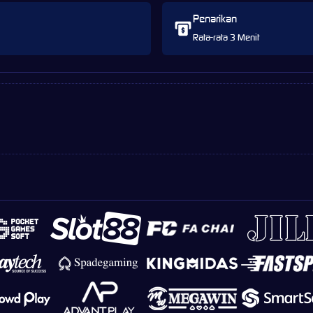
Penarikan
Rata-rata 3 Menit