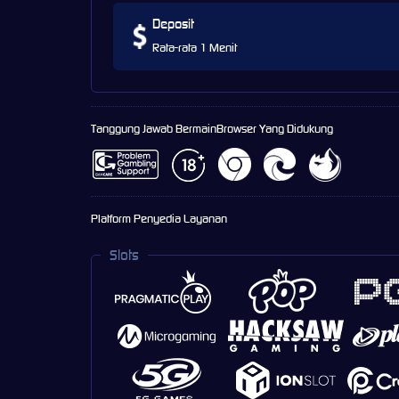
Deposit
Rata-rata 1 Menit
Tanggung Jawab Bermain
Browser Yang Didukung
Platform Penyedia Layanan
Slots