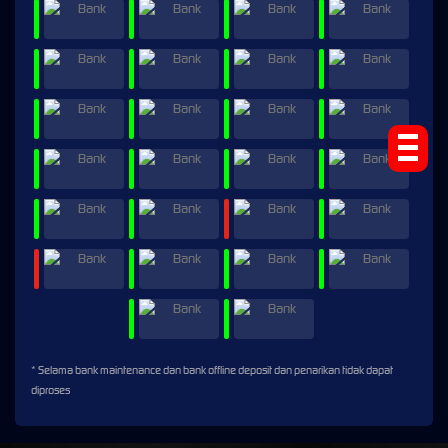
* Selama bank maintenance dan bank offline deposit dan penarikan tidak dapat
diproses