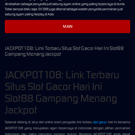
dinobatkan sebagai penyedia judi sabung ayam online yang paling terpercaya di dunia.
Tidak sampai disitu saja, SV388 juga dikenal sebagai wadah penyedia permainan judi
sabung ayam paling fairplay di Asia.
MAIN
JACKPOT108: Link Terbaru Situs Slot Gacor Hari Ini Slot88
Gampang Menang Jackpot
JACKPOT108: Link Terbaru
Situs Slot Gacor Hari Ini
Slot88 Gampang Menang
Jackpot
Selamat datang di situs slot online resmi penyedia link terbaru
slot gacor
hari ini bersama
JACKPOT108 yang merupakan agen terpercaya di indonesia dengan pilihan permainan
terlengkap dan paling gampang menang jackpot. Bersama JACKPOT108 anda dapat