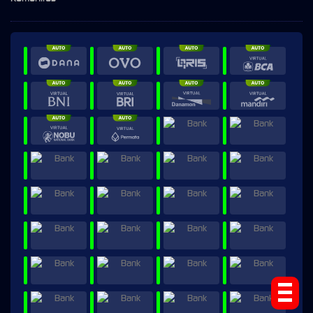
Tap Saya!