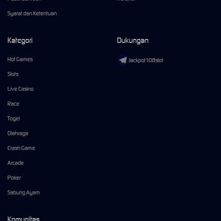
Syarat dan Ketentuan
Kategori
Dukungan
Hot Games
Jackpot108slot
Slots
Live Casino
Race
Togel
Olahraga
Crash Game
Arcade
Poker
Sabung Ayam
Komunitas