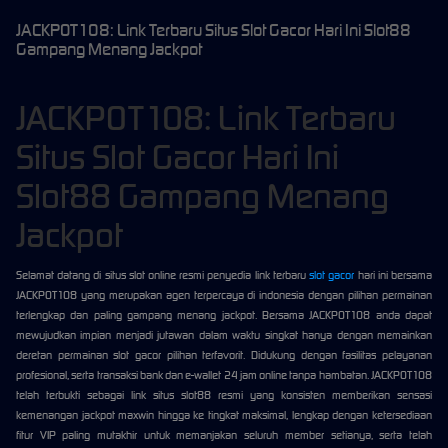
JACKPOT108: Link Terbaru Situs Slot Gacor Hari Ini Slot88
Gampang Menang Jackpot
JACKPOT108: Link Terbaru
Situs Slot Gacor Hari Ini
Slot88 Gampang Menang
Jackpot
Selamat datang di situs slot online resmi penyedia link terbaru
slot gacor
hari ini bersama
JACKPOT108 yang merupakan agen terpercaya di indonesia dengan pilihan permainan
terlengkap dan paling gampang menang jackpot. Bersama JACKPOT108 anda dapat
mewujudkan impian menjadi jutawan dalam waktu singkat hanya dengan memainkan
deretan permainan slot gacor pilihan terfavorit. Didukung dengan fasilitas pelayanan
profesional, serta transaksi bank dan e-wallet 24 jam online tanpa hambatan. JACKPOT108
telah terbukti sebagai link situs slot88 resmi yang konsisten memberikan sensasi
kemenangan jackpot maxwin hingga ke tingkat maksimal, lengkap dengan ketersediaan
fitur VIP paling mutakhir untuk memanjakan seluruh member setianya, serta telah