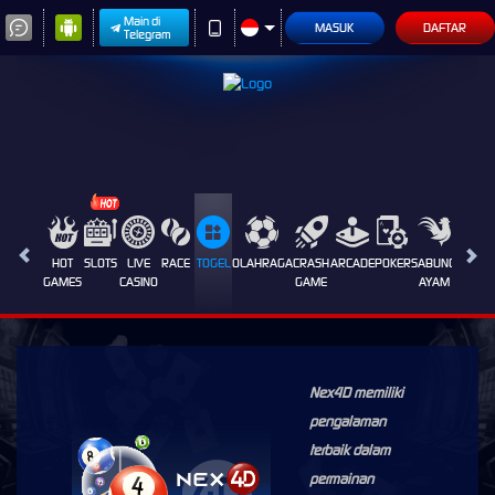
Main di
MASUK
DAFTAR
Telegram
HOT
SLOTS
LIVE
RACE
TOGEL
OLAHRAGA
CRASH
ARCADE
POKER
SABUNG
PROMO
GAMES
CASINO
GAME
AYAM
Nex4D memiliki
pengalaman
terbaik dalam
permainan