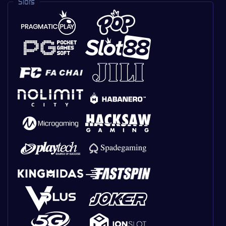
Slots