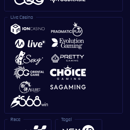
Live Casino
Race
Togel