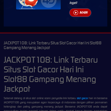
togel!
MAIN
JACKPOT108: Link Terbaru Situs Slot Gacor Hari Ini Slot88
Gampang Menang Jackpot
JACKPOT108: Link Terbaru
Situs Slot Gacor Hari Ini
Slot88 Gampang Menang
Jackpot
Selamat datang di situs slot online resmi penyedia link terbaru
slot gacor
hari ini bersama
JACKPOT108 yang merupakan agen terpercaya di indonesia dengan pilihan permainan
terlengkap dan paling gampang menang jackpot. Bersama JACKPOT108 anda dapat
mewujudkan impian menjadi jutawan dalam waktu singkat hanya dengan memainkan