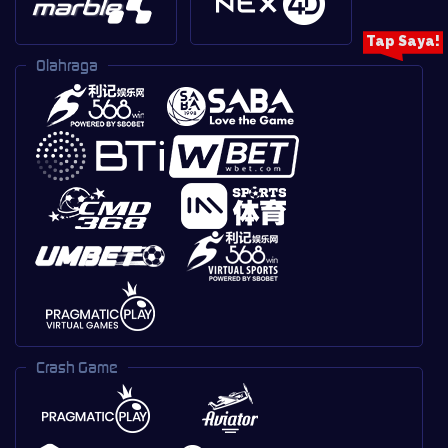
Tap Saya!
Olahraga
Crash Game