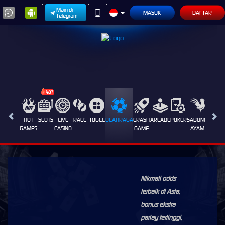
Main di
MASUK
DAFTAR
Telegram
HOT
SLOTS
LIVE
RACE
TOGEL
OLAHRAGA
CRASH
ARCADE
POKER
SABUNG
PROMO
GAMES
CASINO
GAME
AYAM
Nikmati odds
terbaik di Asia,
bonus ekstra
parlay tertinggi,