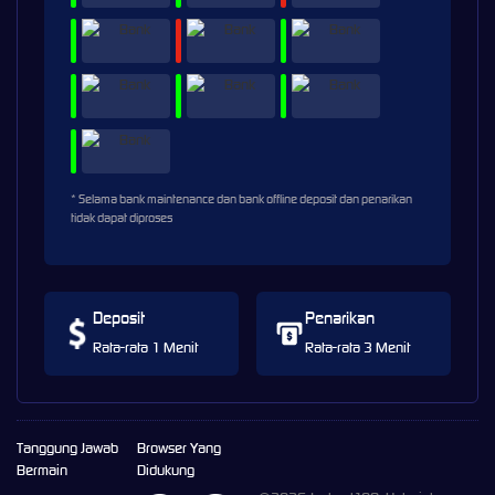
* Selama bank maintenance dan bank offline deposit dan penarikan
tidak dapat diproses
Deposit
Penarikan
Rata-rata 1 Menit
Rata-rata 3 Menit
Tanggung Jawab
Browser Yang
Bermain
Didukung