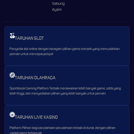
Sabung
Ayam
TARUHAN SLOT
Penyedia slot online dengan beragam pilihan game menarik yang memudahkan
pemain untuk mencapai jackpot
TARUHAN OLAHRAGA
Sportsbook Gaming Platform Terbaik menawarkan lebih banyak game, odds yang
lebih tinggi, dan menyediakan pilihan yang lebih banyak untuk pemain.
TARUHAN LIVE KASINO
Platform Pilihan bagi perusahaan-perusahaan terbaik di dunia, dengan pilihan
variasi game terbanyak