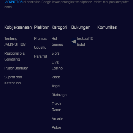
JACKPOT108
di pencarian Google lewat perangkat smartphone, tablet, maupun komputer
anda.
Kebijaksanaan
Platform
Kategori
Dukungan
Komunitas
Tentang
Promosi
Hot
Jackpot10
JACKPOT108
Games
8slot
Loyalty
Responsible
Slots
Referral
Gambling
Live
Pusat Bantuan
Casino
Syarat dan
Race
Ketentuan
Togel
Olahraga
Crash
Game
Arcade
Poker