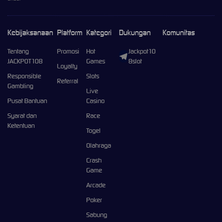
Kebijaksanaan
Platform
Kategori
Dukungan
Komunitas
Tentang
Promosi
Hot
Jackpot10
JACKPOT108
Games
8slot
Loyalty
Responsible
Slots
Referral
Gambling
Live
Pusat Bantuan
Casino
Syarat dan
Race
Ketentuan
Togel
Olahraga
Crash
Game
Arcade
Poker
Sabung