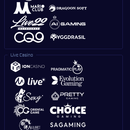
Live Casino