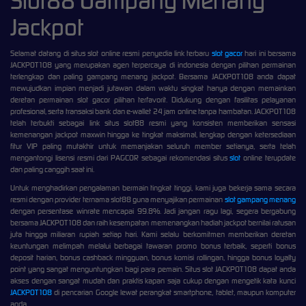
Slot88 Gampang Menang
Jackpot
Selamat datang di situs slot online resmi penyedia link terbaru
slot gacor
hari ini bersama
JACKPOT108 yang merupakan agen terpercaya di indonesia dengan pilihan permainan
terlengkap dan paling gampang menang jackpot. Bersama JACKPOT108 anda dapat
mewujudkan impian menjadi jutawan dalam waktu singkat hanya dengan memainkan
deretan permainan slot gacor pilihan terfavorit. Didukung dengan fasilitas pelayanan
profesional, serta transaksi bank dan e-wallet 24 jam online tanpa hambatan. JACKPOT108
telah terbukti sebagai link situs slot88 resmi yang konsisten memberikan sensasi
kemenangan jackpot maxwin hingga ke tingkat maksimal, lengkap dengan ketersediaan
fitur VIP paling mutakhir untuk memanjakan seluruh member setianya, serta telah
mengantongi lisensi resmi dari PAGCOR sebagai rekomendasi situs
slot
online terupdate
dan paling canggih saat ini.
Untuk menghadirkan pengalaman bermain tingkat tinggi, kami juga bekerja sama secara
resmi dengan provider ternama slot88 guna menyajikan permainan
slot gampang menang
dengan persentase winrate mencapai 99.8%. Jadi jangan ragu lagi, segera bergabung
bersama JACKPOT108 dan raih kesempatan memenangkan hadiah jackpot bernilai ratusan
juta hingga miliaran rupiah setiap hari. Kami selalu berkomitmen memberikan deretan
keuntungan melimpah melalui berbagai tawaran promo bonus terbaik, seperti bonus
deposit harian, bonus cashback mingguan, bonus komisi rollingan, hingga bonus loyalty
point yang sangat menguntungkan bagi para pemain. Situs slot JACKPOT108 dapat anda
akses dengan sangat mudah dan praktis kapan saja cukup dengan mengetik kata kunci
JACKPOT108
di pencarian Google lewat perangkat smartphone, tablet, maupun komputer
anda.