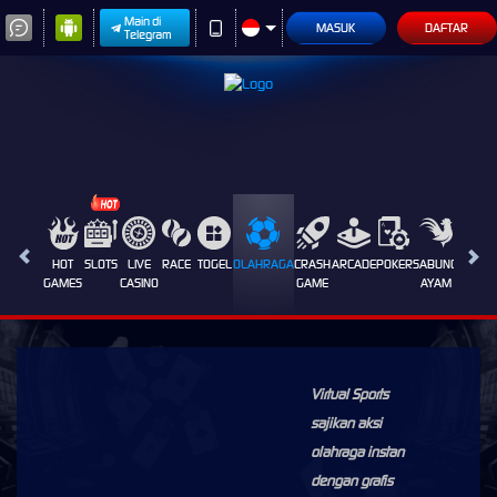
Main di
MASUK
DAFTAR
Telegram
HOT
SLOTS
LIVE
RACE
TOGEL
OLAHRAGA
CRASH
ARCADE
POKER
SABUNG
PROMO
GAMES
CASINO
GAME
AYAM
Virtual Sports
sajikan aksi
olahraga instan
dengan grafis