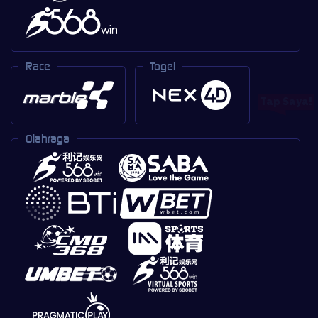
Race
Togel
Tap Saya!
Olahraga