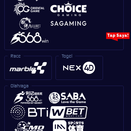
Tap Saya!
Race
Togel
Olahraga