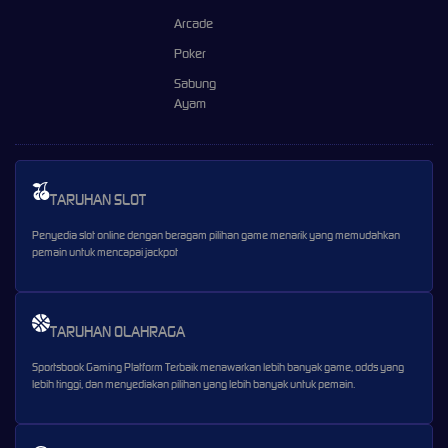
Arcade
Poker
Sabung
Ayam
TARUHAN SLOT
Penyedia slot online dengan beragam pilihan game menarik yang memudahkan
pemain untuk mencapai jackpot
TARUHAN OLAHRAGA
Sportsbook Gaming Platform Terbaik menawarkan lebih banyak game, odds yang
lebih tinggi, dan menyediakan pilihan yang lebih banyak untuk pemain.