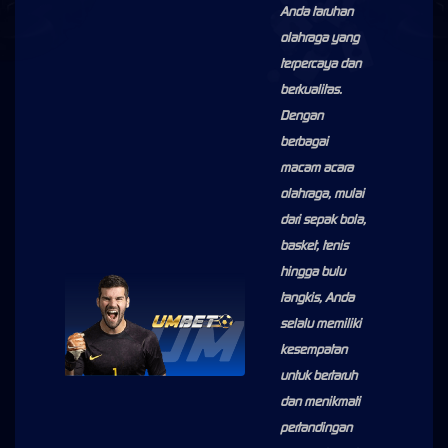
Anda taruhan
olahraga yang
terpercaya dan
berkualitas.
Dengan
berbagai
macam acara
olahraga, mulai
dari sepak bola,
basket, tenis
hingga bulu
tangkis, Anda
selalu memiliki
kesempatan
untuk bertaruh
dan menikmati
pertandingan