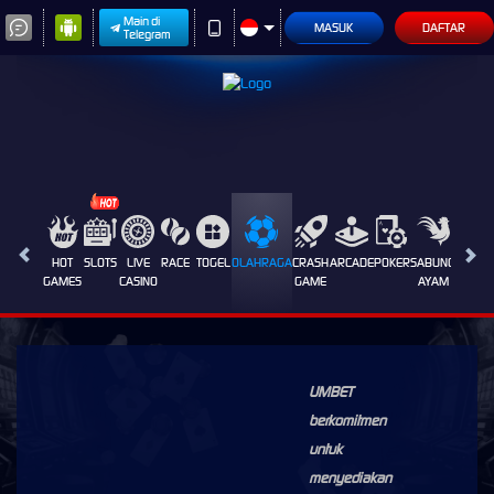
Main di
MASUK
DAFTAR
Telegram
HOT
SLOTS
LIVE
RACE
TOGEL
OLAHRAGA
CRASH
ARCADE
POKER
SABUNG
PROMO
GAMES
CASINO
GAME
AYAM
UMBET
berkomitmen
untuk
menyediakan