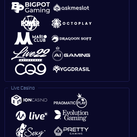
Live Casino