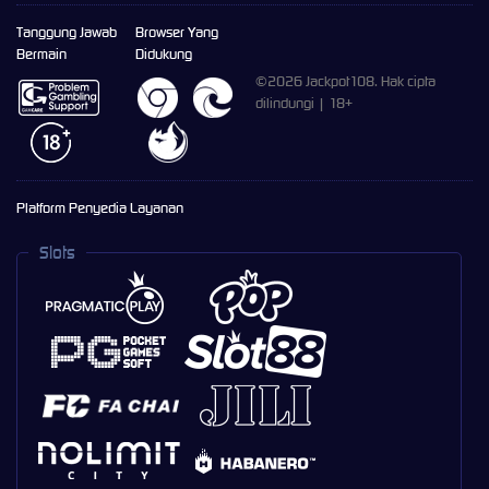
Tanggung Jawab
Browser Yang
Bermain
Didukung
©2026 Jackpot108. Hak cipta
dilindungi | 18+
Platform Penyedia Layanan
Slots