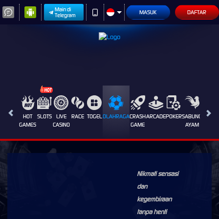
Main di
MASUK
DAFTAR
Telegram
HOT
SLOTS
LIVE
RACE
TOGEL
OLAHRAGA
CRASH
ARCADE
POKER
SABUNG
PROMO
GAMES
CASINO
GAME
AYAM
Nikmati sensasi
dan
kegembiraan
tanpa henti