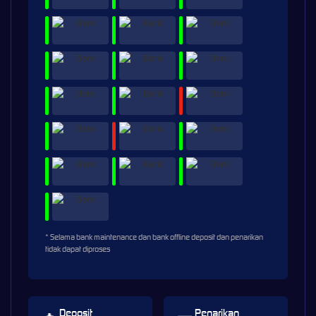
* Selama bank maintenance dan bank offline deposit dan penarikan
tidak dapat diproses
Deposit
Penarikan