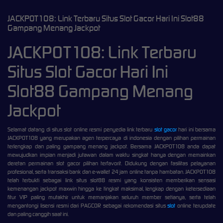
JACKPOT108: Link Terbaru Situs Slot Gacor Hari Ini Slot88
Gampang Menang Jackpot
JACKPOT108: Link Terbaru
Situs Slot Gacor Hari Ini
Slot88 Gampang Menang
Jackpot
Selamat datang di situs slot online resmi penyedia link terbaru
slot gacor
hari ini bersama
JACKPOT108 yang merupakan agen terpercaya di indonesia dengan pilihan permainan
terlengkap dan paling gampang menang jackpot. Bersama JACKPOT108 anda dapat
mewujudkan impian menjadi jutawan dalam waktu singkat hanya dengan memainkan
deretan permainan slot gacor pilihan terfavorit. Didukung dengan fasilitas pelayanan
profesional, serta transaksi bank dan e-wallet 24 jam online tanpa hambatan. JACKPOT108
telah terbukti sebagai link situs slot88 resmi yang konsisten memberikan sensasi
kemenangan jackpot maxwin hingga ke tingkat maksimal, lengkap dengan ketersediaan
fitur VIP paling mutakhir untuk memanjakan seluruh member setianya, serta telah
mengantongi lisensi resmi dari PAGCOR sebagai rekomendasi situs
slot
online terupdate
dan paling canggih saat ini.