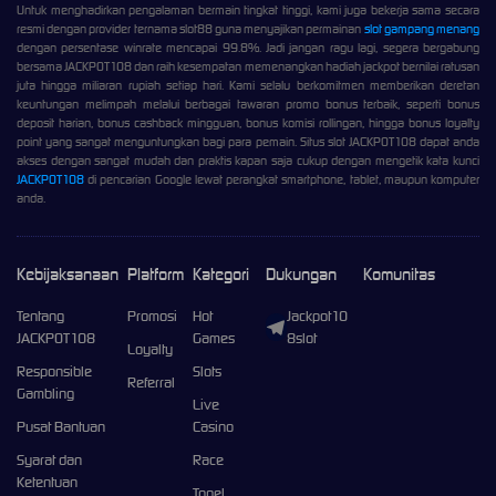
Untuk menghadirkan pengalaman bermain tingkat tinggi, kami juga bekerja sama secara
resmi dengan provider ternama slot88 guna menyajikan permainan
slot gampang menang
dengan persentase winrate mencapai 99.8%. Jadi jangan ragu lagi, segera bergabung
bersama JACKPOT108 dan raih kesempatan memenangkan hadiah jackpot bernilai ratusan
juta hingga miliaran rupiah setiap hari. Kami selalu berkomitmen memberikan deretan
keuntungan melimpah melalui berbagai tawaran promo bonus terbaik, seperti bonus
deposit harian, bonus cashback mingguan, bonus komisi rollingan, hingga bonus loyalty
point yang sangat menguntungkan bagi para pemain. Situs slot JACKPOT108 dapat anda
akses dengan sangat mudah dan praktis kapan saja cukup dengan mengetik kata kunci
JACKPOT108
di pencarian Google lewat perangkat smartphone, tablet, maupun komputer
anda.
Kebijaksanaan
Platform
Kategori
Dukungan
Komunitas
Tentang
Promosi
Hot
Jackpot10
JACKPOT108
Games
8slot
Loyalty
Responsible
Slots
Referral
Gambling
Live
Pusat Bantuan
Casino
Syarat dan
Race
Ketentuan
Togel