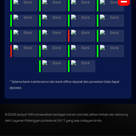
* Selama bank maintenance dan bank offline deposit dan penarikan tidak dapat
diproses
©2026 Jackpot108 menawarkan berbagai macam provider pilihan terbaik dan didukung
oleh Layanan Pelanggan profesional 24/7 yang siap melayani Anda.