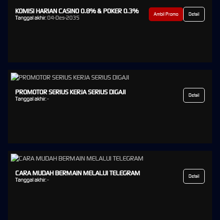
KOMISI HARIAN CASINO 0.8% & POKER 0.3%
Ambil Promo
Detail
Tanggal akhir:
04-Des-2035
PROMOTOR SERIUS KERJA SERIUS DIGAJI
Detail
Tanggal akhir:
-
CARA MUDAH BERMAIN MELALUI TELEGRAM
Detail
Tanggal akhir:
-