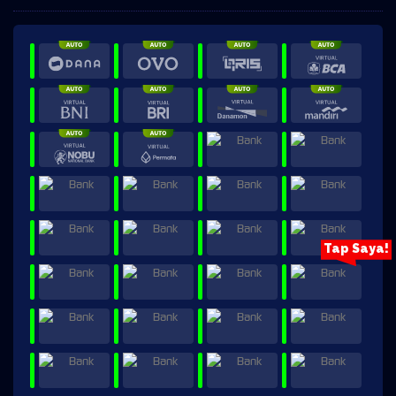
Tap Saya!