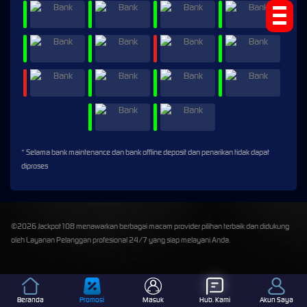
* Selama bank maintenance dan bank offline deposit dan penarikan tidak dapat
diproses
©2026 Jackpot108 menawarkan berbagai macam provider pilihan terbaik dan didukung
oleh Layanan Pelanggan profesional 24/7 yang siap melayani Anda.
Beranda
Promosi
Masuk
Hub. Kami
Akun Saya