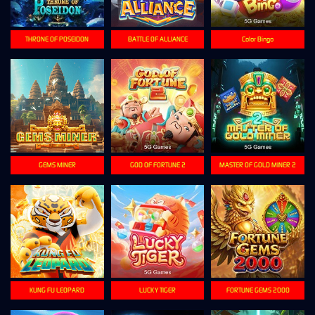
THRONE OF POSEIDON
BATTLE OF ALLIANCE
Color Bingo
GEMS MINER
GOD OF FORTUNE 2
MASTER OF GOLD MINER 2
KUNG FU LEOPARD
LUCKY TIGER
FORTUNE GEMS 2000