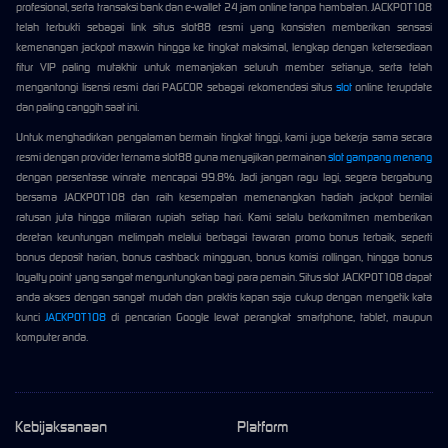
profesional, serta transaksi bank dan e-wallet 24 jam online tanpa hambatan. JACKPOT108
telah terbukti sebagai link situs slot88 resmi yang konsisten memberikan sensasi
kemenangan jackpot maxwin hingga ke tingkat maksimal, lengkap dengan ketersediaan
fitur VIP paling mutakhir untuk memanjakan seluruh member setianya, serta telah
mengantongi lisensi resmi dari PAGCOR sebagai rekomendasi situs
slot
online terupdate
dan paling canggih saat ini.
Untuk menghadirkan pengalaman bermain tingkat tinggi, kami juga bekerja sama secara
resmi dengan provider ternama slot88 guna menyajikan permainan
slot gampang menang
dengan persentase winrate mencapai 99.8%. Jadi jangan ragu lagi, segera bergabung
bersama JACKPOT108 dan raih kesempatan memenangkan hadiah jackpot bernilai
ratusan juta hingga miliaran rupiah setiap hari. Kami selalu berkomitmen memberikan
deretan keuntungan melimpah melalui berbagai tawaran promo bonus terbaik, seperti
bonus deposit harian, bonus cashback mingguan, bonus komisi rollingan, hingga bonus
loyalty point yang sangat menguntungkan bagi para pemain. Situs slot JACKPOT108 dapat
anda akses dengan sangat mudah dan praktis kapan saja cukup dengan mengetik kata
kunci
JACKPOT108
di pencarian Google lewat perangkat smartphone, tablet, maupun
komputer anda.
Kebijaksanaan
Platform