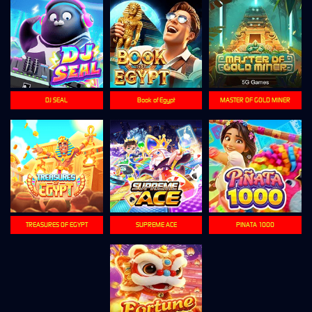
DJ SEAL
Book of Egypt
MASTER OF GOLD MINER
TREASURES OF EGYPT
SUPREME ACE
PINATA 1000