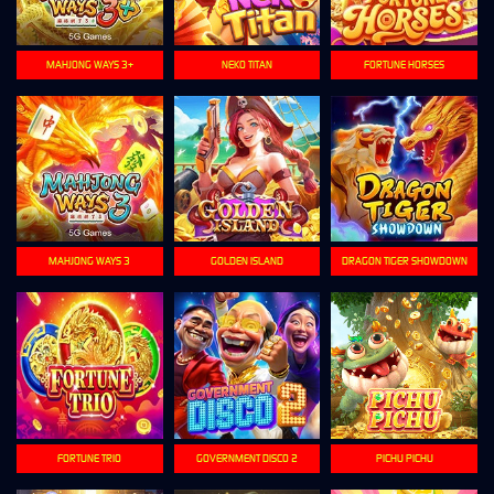
MAHJONG WAYS 3+
NEKO TITAN
FORTUNE HORSES
MAHJONG WAYS 3
GOLDEN ISLAND
DRAGON TIGER SHOWDOWN
FORTUNE TRIO
GOVERNMENT DISCO 2
PICHU PICHU