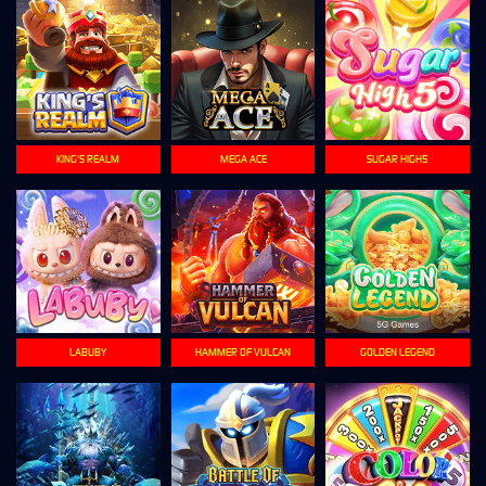
KING'S REALM
MEGA ACE
SUGAR HIGH5
LABUBY
HAMMER OF VULCAN
GOLDEN LEGEND