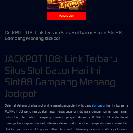
Fortune Lion
JACKPOT108: Link Terbaru Situs Slot Gacor Hari Ini Slot88
Gampang Menang Jackpot
JACKPOT108: Link Terbaru
Situs Slot Gacor Hari Ini
Slot88 Gampang Menang
Jackpot
Selamat datang di situs slot online resmi penyedia link terbaru
slot gacor
hari ini bersama
JACKPOT108 yang merupakan agen terpercaya di indonesia dengan pilihan permainan
terlengkap dan paling gampang menang jackpot. Bersama JACKPOT108 anda dapat
mewujudkan impian menjadi jutawan dalam waktu singkat hanya dengan memainkan
deretan permainan slot gacor pilihan terfavorit. Didukung dengan fasilitas pelayanan