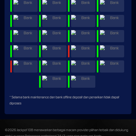
* Selama bank maintenance dan bank offline deposit dan penarikan tidak dapat
diproses
©2026 Jackpot108 menawarkan berbagai macam provider pilihan terbaik dan didukung