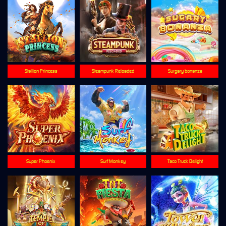
Stallion Princess
Steampunk Reloaded
Surgary bonanza
Super Phoenix
Surf Monkey
Taco Truck Delight