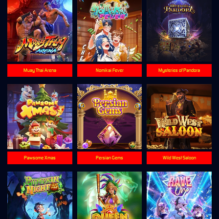
Muay Thai Arena
Nomikai Fever
Mysteries of Pandora
Pawsome Xmas
Persian Gems
Wild West Saloon