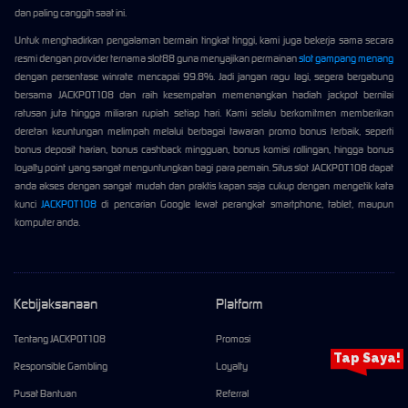
dan paling canggih saat ini.
Untuk menghadirkan pengalaman bermain tingkat tinggi, kami juga bekerja sama secara
resmi dengan provider ternama slot88 guna menyajikan permainan
slot gampang menang
dengan persentase winrate mencapai 99.8%. Jadi jangan ragu lagi, segera bergabung
bersama JACKPOT108 dan raih kesempatan memenangkan hadiah jackpot bernilai
ratusan juta hingga miliaran rupiah setiap hari. Kami selalu berkomitmen memberikan
deretan keuntungan melimpah melalui berbagai tawaran promo bonus terbaik, seperti
bonus deposit harian, bonus cashback mingguan, bonus komisi rollingan, hingga bonus
loyalty point yang sangat menguntungkan bagi para pemain. Situs slot JACKPOT108 dapat
anda akses dengan sangat mudah dan praktis kapan saja cukup dengan mengetik kata
kunci
JACKPOT108
di pencarian Google lewat perangkat smartphone, tablet, maupun
komputer anda.
Kebijaksanaan
Platform
Tentang JACKPOT108
Promosi
Tap Saya!
Responsible Gambling
Loyalty
Pusat Bantuan
Referral