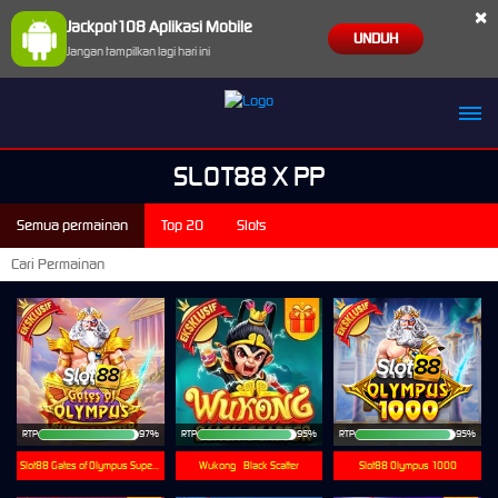
×
Jackpot108 Aplikasi Mobile
UNDUH
Jangan tampilkan lagi hari ini
SLOT88 X PP
Semua permainan
Top 20
Slots
RTP
97%
RTP
95%
RTP
95%
Slot88 Gates of Olympus Super Scatter
Wukong - Black Scatter
Slot88 Olympus 1000