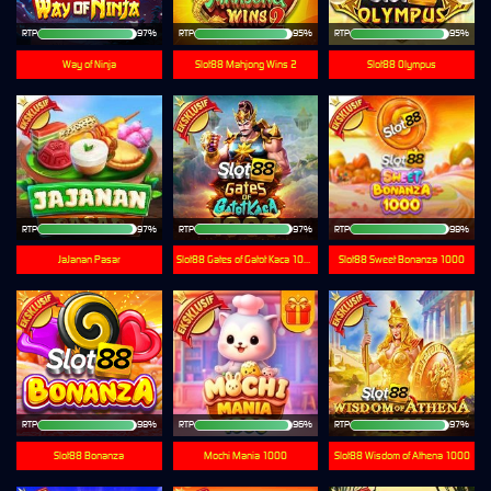
RTP
97%
RTP
95%
RTP
95%
Way of Ninja
Slot88 Mahjong Wins 2
Slot88 Olympus
RTP
97%
RTP
97%
RTP
98%
JaJanan Pasar
Slot88 Gates of Gatot Kaca 1000
Slot88 Sweet Bonanza 1000
RTP
98%
RTP
96%
RTP
97%
Slot88 Bonanza
Mochi Mania 1000
Slot88 Wisdom of Athena 1000