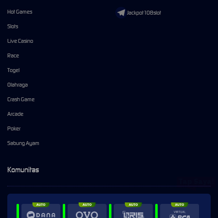
Hot Games
Jackpot108slot
Slots
Live Casino
Race
Togel
Olahraga
Crash Game
Arcade
Poker
Sabung Ayam
Komunitas
Tap Saya!