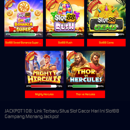
RTP
97%
RTP
97%
RTP
89%
Slot88 Sweet Bonanza Super Scatter
Slot88 Rush
Slot88 Gems
RTP
79%
RTP
94%
Mighty Hercules
Thor vs Hercules
JACKPOT108: Link Terbaru Situs Slot Gacor Hari Ini Slot88
Gampang Menang Jackpot